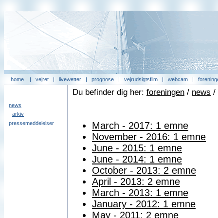
home
|
vejret
|
livewetter
|
prognose
|
vejrudsigtsfilm
|
webcam
|
forening
Du befinder dig her:
foreningen
/
news
/
news
arkiv
pressemeddelelser
March - 2017: 1 emne
November - 2016: 1 emne
June - 2015: 1 emne
June - 2014: 1 emne
October - 2013: 2 emne
April - 2013: 2 emne
March - 2013: 1 emne
January - 2012: 1 emne
May - 2011: 2 emne