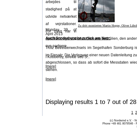
arbejdes til
stadighed på at
udvide netværket
af vejrstationer.
Zu dritt montierten Martin Hoppe, Oliver Lübck
Monday 29. of
For nylig har vi
April 2013
Auch Sonderburg ist zurück am Netz.
opstillet to nye stationer. Den ene ved Slien, den and
nye partnere.
Trotz Betreiberwechsels im Segelhafen Sonderburg ist
im Einsatz. Die Verlegung einer neuen Datenleitung z
I Kobberby, direkte ved S...
abgeschlossen, so dass ab sofort die Messdaten wied
[mere]
stehen.
[mere]
Displaying results
1 to 7
out of
28
1
(c) Nordwind e.V. - 
Phone +49 461 8079546 - 