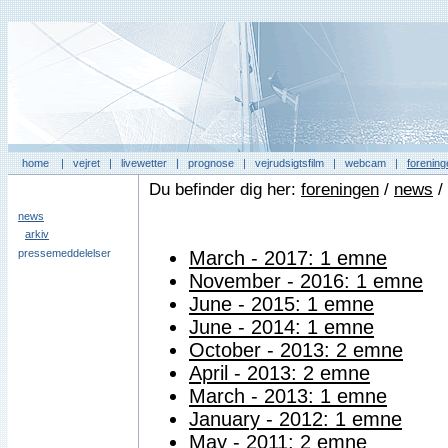
home
|
vejret
|
livewetter
|
prognose
|
vejrudsigtsfilm
|
webcam
|
forening
Du befinder dig her:
foreningen
/
news
/
news
arkiv
pressemeddelelser
March - 2017: 1 emne
November - 2016: 1 emne
June - 2015: 1 emne
June - 2014: 1 emne
October - 2013: 2 emne
April - 2013: 2 emne
March - 2013: 1 emne
January - 2012: 1 emne
May - 2011: 2 emne