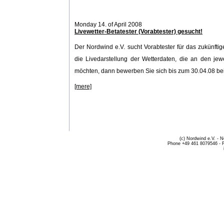
Monday 14. of April 2008
Livewetter-Betatester (Vorabtester) gesucht!
Der Nordwind e.V. sucht Vorabtester für das zukünftig
die Livedarstellung der Wetterdaten, die an den j
möchten, dann bewerben Sie sich bis zum 30.04.08 bei 
[mere]
(c) Nordwind e.V. - 
Phone +49 461 8079546 - 