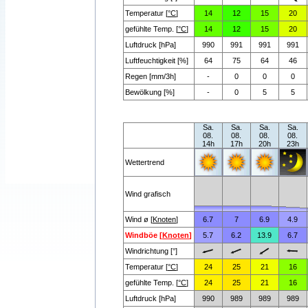
Temperatur [
°C
]
14
12
15
20
gefühlte Temp. [
°C
]
14
12
15
20
Luftdruck [hPa]
990
991
991
991
Luftfeuchtigkeit [%]
64
75
64
46
Regen [mm/3h]
-
0
0
0
Bewölkung [%]
-
0
5
5
Sa.
Sa.
Sa.
Sa.
08.
08.
08.
08.
14h
17h
20h
23h
Wettertrend
Wind grafisch
Wind ø [
Knoten
]
6.7
7
6.9
4.9
Windböe [
Knoten
]
5.7
6.2
13.9
6.7
Windrichtung [°]
Temperatur [
°C
]
24
25
21
16
gefühlte Temp. [
°C
]
24
25
21
16
Luftdruck [hPa]
990
989
989
989