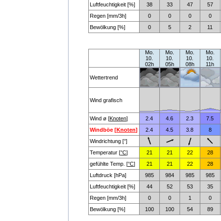
Luftfeuchtigkeit [%]
38
33
47
57
Regen [mm/3h]
0
0
0
0
Bewölkung [%]
0
5
2
11
Mo.
Mo.
Mo.
Mo.
10.
10.
10.
10.
02h
05h
08h
11h
Wettertrend
Wind grafisch
Wind ø [
Knoten
]
2.4
4.6
2.3
7.5
Windböe [
Knoten
]
2.4
4.5
3.8
8
Windrichtung [°]
Temperatur [
°C
]
21
21
22
28
gefühlte Temp. [
°C
]
21
21
22
28
Luftdruck [hPa]
985
984
985
985
Luftfeuchtigkeit [%]
44
52
53
35
Regen [mm/3h]
0
0
1
0
Bewölkung [%]
100
100
54
89