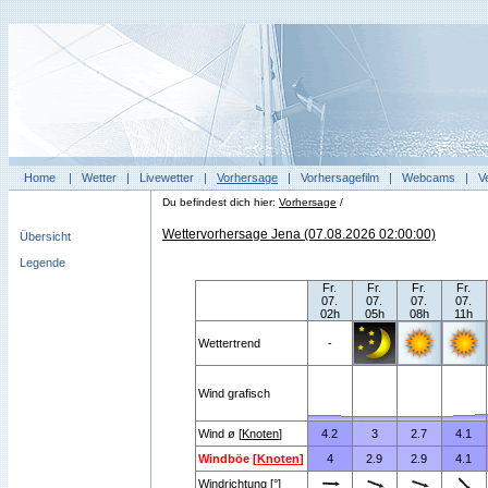
Home
|
Wetter
|
Livewetter
|
Vorhersage
|
Vorhersagefilm
|
Webcams
|
V
Du befindest dich hier:
Vorhersage
/
Wettervorhersage Jena (07.08.2026 02:00:00)
Übersicht
Legende
Fr.
Fr.
Fr.
Fr.
07.
07.
07.
07.
02h
05h
08h
11h
Wettertrend
-
Wind grafisch
Wind ø [
Knoten
]
4.2
3
2.7
4.1
Windböe [
Knoten
]
4
2.9
2.9
4.1
Windrichtung [°]