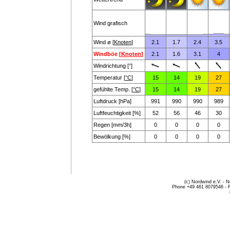
Wind grafisch
Wind ø [
Knoten
]
2.1
1.7
2.4
3.5
Windböe [
Knoten
]
2.1
1.6
3.1
4
Windrichtung [°]
Temperatur [
°C
]
15
14
19
27
gefühlte Temp. [
°C
]
15
14
19
27
Luftdruck [hPa]
991
990
990
989
Luftfeuchtigkeit [%]
52
56
46
30
Regen [mm/3h]
0
0
0
0
Bewölkung [%]
0
0
0
0
(c) Nordwind e.V. - 
Phone +49 461 8079546 - 