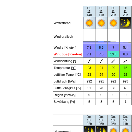
Di.
Di.
Di.
Di.
11.
11.
11.
11.
14h
17h
20h
23h
Wettertrend
Wind grafisch
Wind ø [
Knoten
]
7.9
8.5
7
5.4
Windböe [
Knoten
]
7.1
7.5
13.3
6.8
Windrichtung [°]
Temperatur [
°C
]
23
24
20
15
gefühlte Temp. [
°C
]
23
24
20
15
Luftdruck [hPa]
992
991
992
993
Luftfeuchtigkeit [%]
31
28
38
48
Regen [mm/3h]
0
0
0
0
Bewölkung [%]
5
3
5
1
Do.
Do.
Do.
Do.
13.
13.
13.
13.
02h
05h
08h
11h
Wettertrend