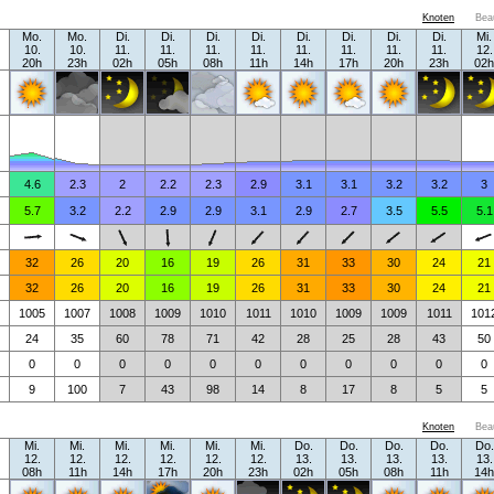
Knoten
Bea
Mo.
Mo.
Di.
Di.
Di.
Di.
Di.
Di.
Di.
Di.
Mi.
10.
10.
11.
11.
11.
11.
11.
11.
11.
11.
12.
20h
23h
02h
05h
08h
11h
14h
17h
20h
23h
02h
4.6
2.3
2
2.2
2.3
2.9
3.1
3.1
3.2
3.2
3
5.7
3.2
2.2
2.9
2.9
3.1
2.9
2.7
3.5
5.5
5.1
32
26
20
16
19
26
31
33
30
24
21
32
26
20
16
19
26
31
33
30
24
21
1005
1007
1008
1009
1010
1011
1010
1009
1009
1011
101
24
35
60
78
71
42
28
25
28
43
50
0
0
0
0
0
0
0
0
0
0
0
9
100
7
43
98
14
8
17
8
5
5
Knoten
Bea
Mi.
Mi.
Mi.
Mi.
Mi.
Mi.
Do.
Do.
Do.
Do.
Do.
12.
12.
12.
12.
12.
12.
13.
13.
13.
13.
13.
08h
11h
14h
17h
20h
23h
02h
05h
08h
11h
14h