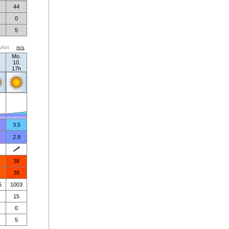
44
0
5
ufort
m/s
Mo.
10.
17h
3.5
2.9
38
38
5
1003
15
0
5