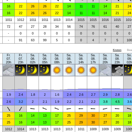
16
22
26
26
22
14
11
11
14
21
24
16
22
26
26
22
14
11
11
14
21
24
1011
1012
1011
1011
1013
1014
1015
1015
1016
1015
101
72
47
27
28
34
56
74
76
61
40
27
-
0
0
0
0
0
0
0
0
0
0
-
91
63
99
5
0
0
4
7
5
100
Knoten
Bea
Fr.
Fr.
Sa.
Sa.
Sa.
Sa.
Sa.
Sa.
Sa.
Sa.
So.
07.
07.
08.
08.
08.
08.
08.
08.
08.
08.
09.
20h
23h
02h
05h
08h
11h
14h
17h
20h
23h
02h
1.9
2.4
1.8
2
1.6
2.4
2.6
2.7
2.9
2.8
2.6
2.6
3.2
2
2.1
1.9
2.2
2.1
2.2
3.8
4.5
3.6
25
16
14
13
17
25
29
30
27
20
18
25
16
14
13
17
25
29
30
27
20
18
1012
1014
1013
1013
1013
1013
1011
1009
1009
1009
100