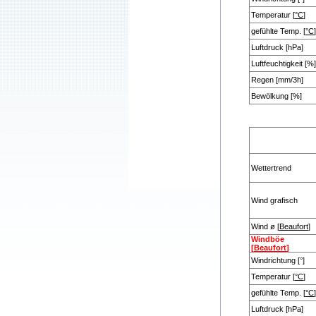
Temperatur [
°C
]
gefühlte Temp. [
°C
]
Luftdruck [hPa]
Luftfeuchtigkeit [%]
Regen [mm/3h]
Bewölkung [%]
Wettertrend
Wind grafisch
Wind ø [
Beaufort
]
Windböe
[
Beaufort
]
Windrichtung [°]
Temperatur [
°C
]
gefühlte Temp. [
°C
]
Luftdruck [hPa]