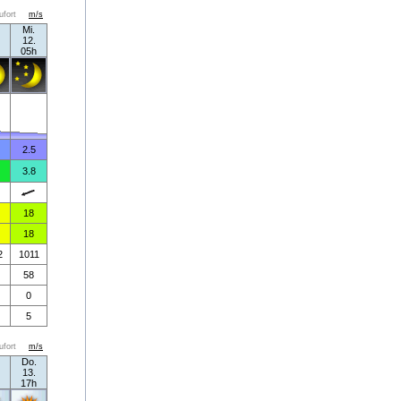
ufort
m/s
Mi.
12.
05h
2.5
3.8
18
18
2
1011
58
0
5
ufort
m/s
Do.
13.
17h