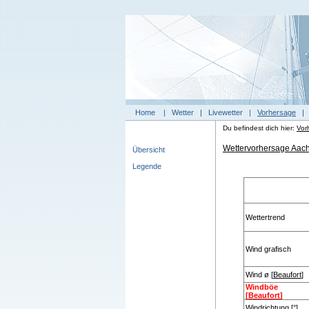
Home
|
Wetter
|
Livewetter
|
Vorhersage
Du befindest dich hier:
Vor
Wettervorhersage Aach
Übersicht
Legende
Wettertrend
Wind grafisch
Wind ø [
Beaufort
]
Windböe
[
Beaufort
]
Windrichtung [°]