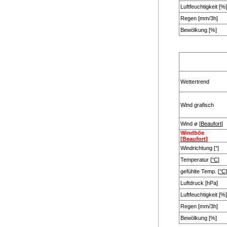
Luftfeuchtigkeit [%]
Regen [mm/3h]
Bewölkung [%]
Wettertrend
Wind grafisch
Wind ø [
Beaufort
]
Windböe
[
Beaufort
]
Windrichtung [°]
Temperatur [
°C
]
gefühlte Temp. [
°C
]
Luftdruck [hPa]
Luftfeuchtigkeit [%]
Regen [mm/3h]
Bewölkung [%]