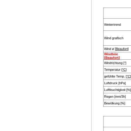
Wettertrend
Wind grafisch
Wind ø [
Beaufort
]
Windböe
[
Beaufort
]
Windrichtung [°]
Temperatur [
°C
]
gefühlte Temp. [
°C
]
Luftdruck [hPa]
Luftfeuchtigkeit [%]
Regen [mm/3h]
Bewölkung [%]