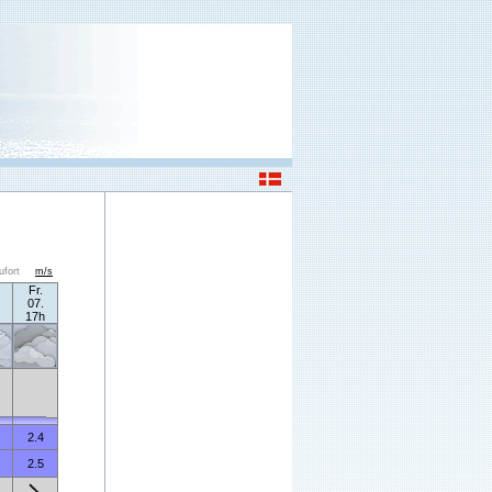
ufort
m/s
Fr.
07.
17h
2.4
2.5