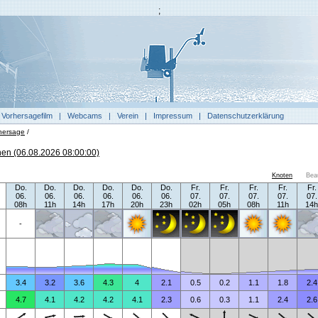
;
|
Vorhersagefilm
|
Webcams
|
Verein
|
Impressum
|
Datenschutzerklärung
hersage
/
en (06.08.2026 08:00:00)
Knoten
Bea
Do.
Do.
Do.
Do.
Do.
Do.
Fr.
Fr.
Fr.
Fr.
Fr.
06.
06.
06.
06.
06.
06.
07.
07.
07.
07.
07.
08h
11h
14h
17h
20h
23h
02h
05h
08h
11h
14h
-
3.4
3.2
3.6
4.3
4
2.1
0.5
0.2
1.1
1.8
2.4
4.7
4.1
4.2
4.2
4.1
2.3
0.6
0.3
1.1
2.4
2.6