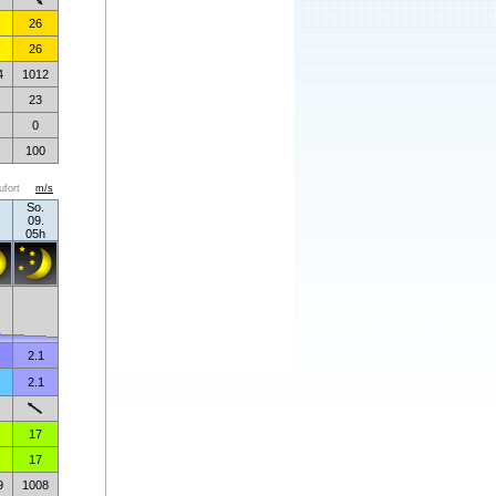
26
26
4
1012
23
0
100
ufort
m/s
So.
09.
05h
2.1
2.1
17
17
9
1008