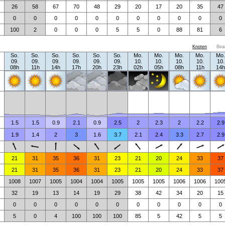
26
58
67
70
48
29
20
17
20
35
47
0
0
0
0
0
0
0
0
0
0
0
100
2
0
0
0
5
5
0
88
81
6
Knoten
Bea
So.
So.
So.
So.
So.
So.
Mo.
Mo.
Mo.
Mo.
Mo.
09.
09.
09.
09.
09.
09.
10.
10.
10.
10.
10.
08h
11h
14h
17h
20h
23h
02h
05h
08h
11h
14h
1.5
1.5
0.9
2.1
0.9
2.5
2
2.3
2
2.2
2.9
1.9
1.4
2
3
1.6
3.7
2.1
2.4
3.3
2.7
2.9
21
31
35
36
31
23
21
20
24
33
37
21
31
35
36
31
23
21
20
24
33
37
1008
1007
1005
1004
1004
1005
1005
1005
1006
1006
100
32
19
13
14
19
29
38
42
34
20
15
0
0
0
0
0
0
0
0
0
0
0
5
0
4
100
100
100
85
5
42
5
5