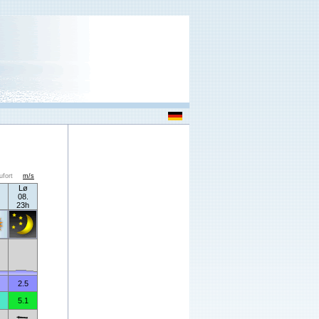
ufort
m/s
Lø
08.
23h
2.5
5.1