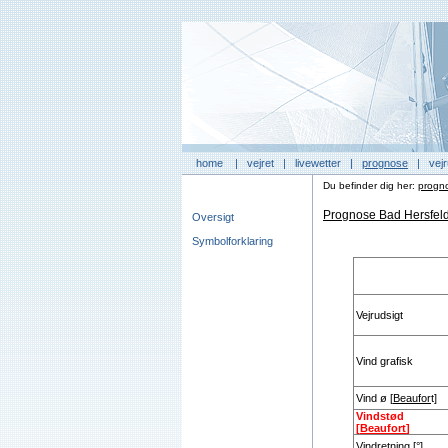
home
|
vejret
|
livewetter
|
prognose
|
vejr
Du befinder dig her:
progn
Prognose Bad Hersfeld
Oversigt
Symbolforklaring
Vejrudsigt
Vind grafisk
Vind ø [
Beaufor
t]
Vindstød
[
Beaufort
]
Vindretning [°]