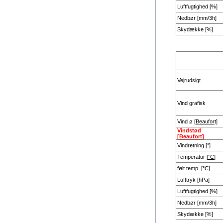
Luftfugtighed [%]
Nedbør [mm/3h]
Skydække [%]
Vejrudsigt
Vind grafisk
Vind ø [
Beaufor
t]
Vindstød
[
Beaufort
]
Vindretning [°]
Temperatur [
°C
]
følt temp. [
°C
]
Lufttryk [hPa]
Luftfugtighed [%]
Nedbør [mm/3h]
Skydække [%]