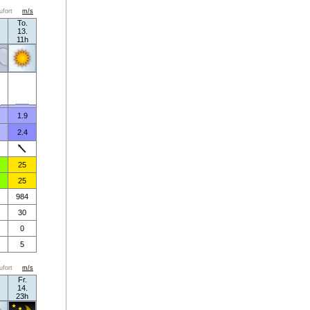
ufort
m/s
To.
13.
11h
1.9
2.4
25
25
984
30
0
5
ufort
m/s
Fr.
14.
23h