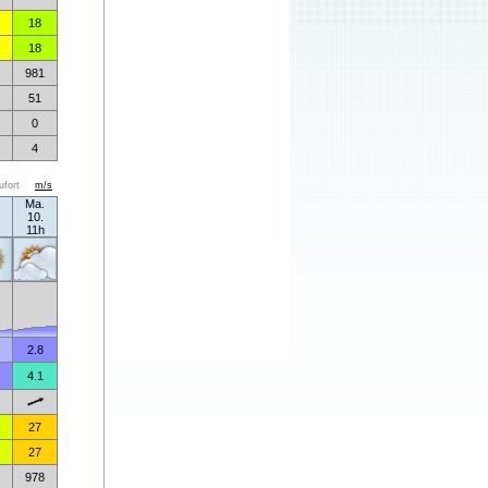
18
18
981
51
0
4
ufort
m/s
Ma.
10.
11h
2.8
4.1
27
27
978