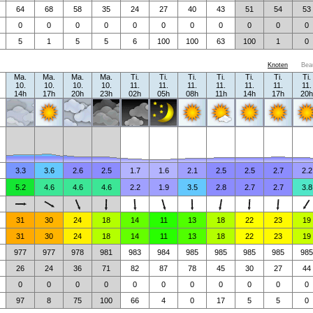
64
68
58
35
24
27
40
43
51
54
53
0
0
0
0
0
0
0
0
0
0
0
5
1
5
5
6
100
100
63
100
1
0
Knoten
Bea
Ma.
Ma.
Ma.
Ma.
Ti.
Ti.
Ti.
Ti.
Ti.
Ti.
Ti.
10.
10.
10.
10.
11.
11.
11.
11.
11.
11.
11.
14h
17h
20h
23h
02h
05h
08h
11h
14h
17h
20h
3.3
3.6
2.6
2.5
1.7
1.6
2.1
2.5
2.5
2.7
2.2
5.2
4.6
4.6
4.6
2.2
1.9
3.5
2.8
2.7
2.7
3.8
31
30
24
18
14
11
13
18
22
23
19
31
30
24
18
14
11
13
18
22
23
19
977
977
978
981
983
984
985
985
985
985
985
26
24
36
71
82
87
78
45
30
27
44
0
0
0
0
0
0
0
0
0
0
0
97
8
75
100
66
4
0
17
5
5
0