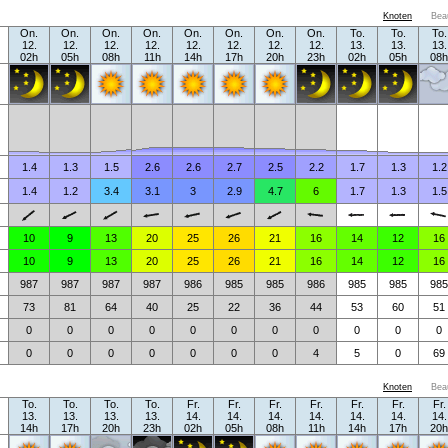
Knoten
Bea
On.
On.
On.
On.
On.
On.
On.
On.
To.
To.
To.
12.
12.
12.
12.
12.
12.
12.
12.
13.
13.
13.
02h
05h
08h
11h
14h
17h
20h
23h
02h
05h
08h
1.4
1.3
1.5
2.6
2.6
2.7
2.5
2.2
1.7
1.3
1.2
1.4
1.2
3.4
3.1
3
2.9
4.7
6
1.7
1.3
1.5
10
9
13
20
25
26
21
16
14
12
16
10
9
13
20
25
26
21
16
14
12
16
987
987
987
987
986
985
985
986
985
985
985
73
81
64
40
25
22
36
44
53
60
51
0
0
0
0
0
0
0
0
0
0
0
0
0
0
0
0
0
0
4
5
0
69
Knoten
Bea
To.
To.
To.
To.
Fr.
Fr.
Fr.
Fr.
Fr.
Fr.
Fr.
13.
13.
13.
13.
14.
14.
14.
14.
14.
14.
14.
14h
17h
20h
23h
02h
05h
08h
11h
14h
17h
20h