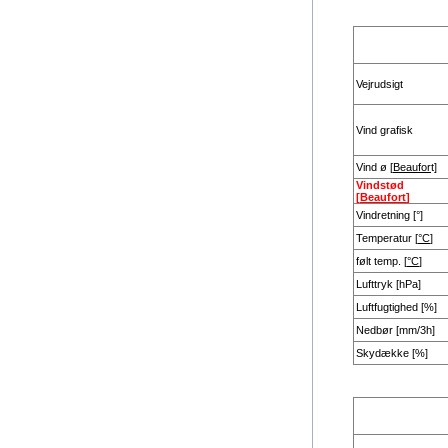
Vejrudsigt
Vind grafisk
Vind ø [
Beaufor
t]
Vindstød
[
Beaufort
]
Vindretning [°]
Temperatur [
°C
]
følt temp. [
°C
]
Lufttryk [hPa]
Luftfugtighed [%]
Nedbør [mm/3h]
Skydække [%]