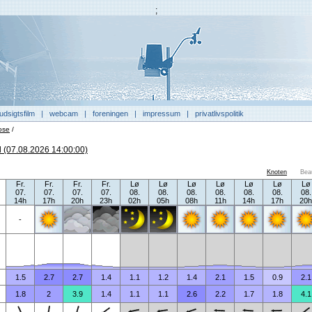
;
udsigtsfilm
|
webcam
|
foreningen
|
impressum
|
privatlivspolitik
ose
/
 (07.08.2026 14:00:00)
Knoten
Bea
Fr.
Fr.
Fr.
Fr.
Lø
Lø
Lø
Lø
Lø
Lø
Lø
07.
07.
07.
07.
08.
08.
08.
08.
08.
08.
08.
14h
17h
20h
23h
02h
05h
08h
11h
14h
17h
20h
-
1.5
2.7
2.7
1.4
1.1
1.2
1.4
2.1
1.5
0.9
2.1
1.8
2
3.9
1.4
1.1
1.1
2.6
2.2
1.7
1.8
4.1