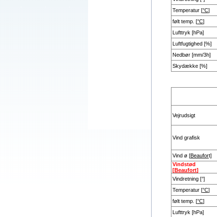
Temperatur [
°C
]
følt temp. [
°C
]
Lufttryk [hPa]
Luftfugtighed [%]
Nedbør [mm/3h]
Skydække [%]
Vejrudsigt
Vind grafisk
Vind ø [
Beaufor
t]
Vindstød
[
Beaufort
]
Vindretning [°]
Temperatur [
°C
]
følt temp. [
°C
]
Lufttryk [hPa]