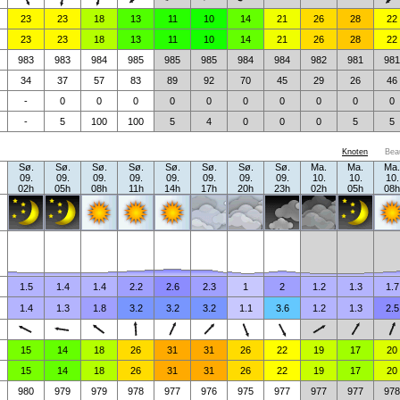
23
23
18
13
11
10
14
21
26
28
22
23
23
18
13
11
10
14
21
26
28
22
983
983
984
985
985
985
984
984
982
981
981
34
37
57
83
89
92
70
45
29
26
46
-
0
0
0
0
0
0
0
0
0
0
-
5
100
100
5
4
0
0
0
5
5
Knoten
Bea
Sø.
Sø.
Sø.
Sø.
Sø.
Sø.
Sø.
Sø.
Ma.
Ma.
Ma.
09.
09.
09.
09.
09.
09.
09.
09.
10.
10.
10.
02h
05h
08h
11h
14h
17h
20h
23h
02h
05h
08h
1.5
1.4
1.4
2.2
2.6
2.3
1
2
1.2
1.3
1.7
1.4
1.3
1.8
3.2
3.2
3.2
1.1
3.6
1.2
1.3
2.5
15
14
18
26
31
31
26
22
19
17
20
15
14
18
26
31
31
26
22
19
17
20
980
979
979
978
977
976
975
977
977
977
978