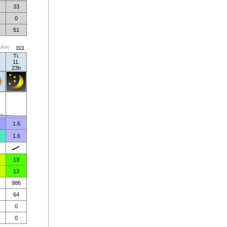
33
0
51
ufort
m/s
Ti.
11.
23h
1.6
1.6
13
13
986
64
0
0