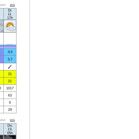
ufort
m/s
Di.
11.
17h
3.5
3.7
21
21
8
1017
63
0
29
ufort
m/s
Do.
13.
05h