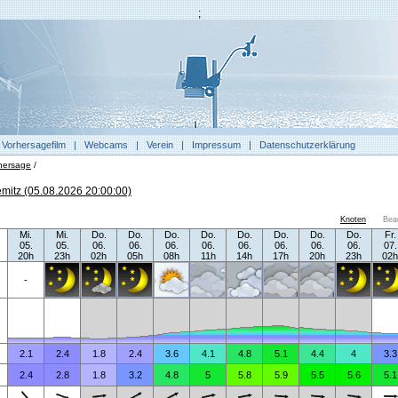
;
|
Vorhersagefilm
|
Webcams
|
Verein
|
Impressum
|
Datenschutzerklärung
hersage
/
mitz (05.08.2026 20:00:00)
Knoten
Bea
Mi.
Mi.
Do.
Do.
Do.
Do.
Do.
Do.
Do.
Do.
Fr.
05.
05.
06.
06.
06.
06.
06.
06.
06.
06.
07.
20h
23h
02h
05h
08h
11h
14h
17h
20h
23h
02h
-
2.1
2.4
1.8
2.4
3.6
4.1
4.8
5.1
4.4
4
3.3
2.4
2.8
1.8
3.2
4.8
5
5.8
5.9
5.5
5.6
5.1