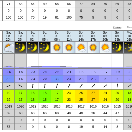
71
56
54
49
58
66
77
84
75
59
48
0
0
0
0
0
0
0
0
0
0
0
100
100
70
19
81
100
75
5
5
0
5
Knoten
Bea
Sa.
Sa.
So.
So.
So.
So.
So.
So.
So.
So.
Mo.
08.
08.
09.
09.
09.
09.
09.
09.
09.
09.
10.
20h
23h
02h
05h
08h
11h
14h
17h
20h
23h
02h
2.6
1.5
2.3
2.6
2.5
2.1
1.5
1.5
1.7
1.9
2
3.1
1.6
2.4
2.8
3.2
2.4
2.3
2.5
2
2
2
19
17
16
15
17
23
25
27
24
20
18
19
17
16
15
17
23
25
27
24
20
18
1019
1020
1019
1018
1018
1018
1017
1016
1016
1015
101
69
68
66
66
60
48
40
36
44
47
51
0
0
0
0
0
0
0
0
0
0
0
57
4
0
6
0
0
19
5
14
8
29