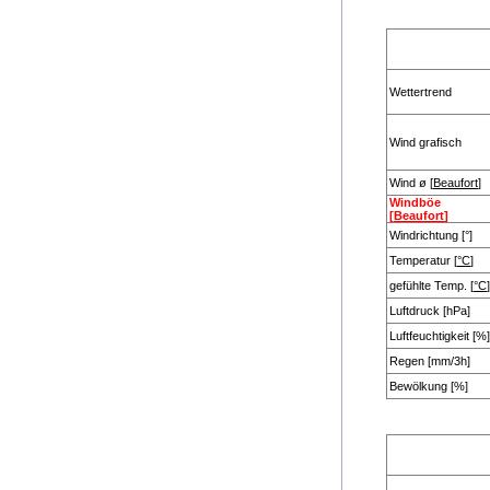
Wettertrend
Wind grafisch
Wind ø [
Beaufort
]
Windböe
[
Beaufort
]
Windrichtung [°]
Temperatur [
°C
]
gefühlte Temp. [
°C
]
Luftdruck [hPa]
Luftfeuchtigkeit [%]
Regen [mm/3h]
Bewölkung [%]