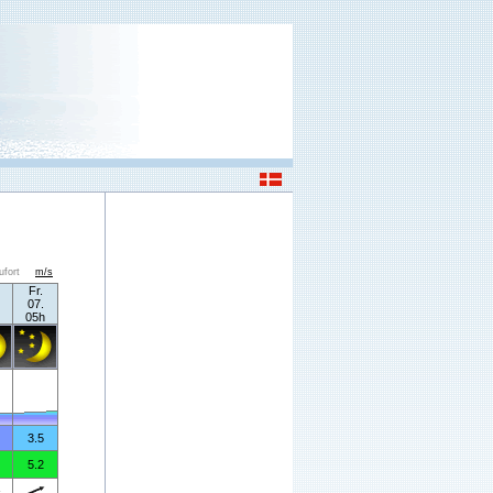
ufort
m/s
Fr.
07.
05h
3.5
5.2