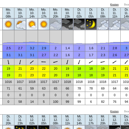
Knoten
Bea
Mo.
Mo.
Mo.
Mo.
Mo.
Mo.
Di.
Di.
Di.
Di.
Di.
10.
10.
10.
10.
10.
10.
11.
11.
11.
11.
11.
08h
11h
14h
17h
20h
23h
02h
05h
08h
11h
14h
2.5
2.7
3.2
2.9
2
1.4
2
1.6
2.1
2.8
3
3.1
3.1
3.1
2.7
2.2
1.6
2
1.7
2.3
2.6
2.7
19
21
23
22
20
19
18
18
19
21
21
19
21
23
22
20
19
18
18
19
21
21
1016
1017
1018
1017
1017
1018
1018
1018
1018
1017
101
71
61
59
63
65
66
78
78
69
64
66
0
0
0
0
0
0
0
0
0
0
0
0
58
14
5
100
99
99
6
82
76
94
Knoten
Bea
Di.
Di.
Mi.
Mi.
Mi.
Mi.
Mi.
Mi.
Mi.
Mi.
Do.
11.
11.
12.
12.
12.
12.
12.
12.
12.
12.
13.
20h
23h
02h
05h
08h
11h
14h
17h
20h
23h
02h