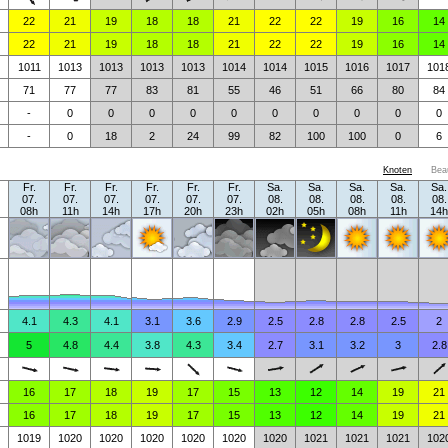
22
21
19
18
18
21
22
22
19
16
14
22
21
19
18
18
21
22
22
19
16
14
1011
1013
1013
1013
1013
1014
1014
1015
1016
1017
101
71
77
77
83
81
55
46
51
66
80
84
-
0
0
0
0
0
0
0
0
0
0
-
0
18
2
24
99
82
100
100
0
6
Knoten
Bea
Fr.
Fr.
Fr.
Fr.
Fr.
Fr.
Sa.
Sa.
Sa.
Sa.
Sa.
07.
07.
07.
07.
07.
07.
08.
08.
08.
08.
08.
08h
11h
14h
17h
20h
23h
02h
05h
08h
11h
14h
4.1
4.3
4.1
3.1
3.6
2.9
2.5
2.8
2.8
2.5
2
5
4.8
4.4
3.8
4.3
3.4
2.7
3.1
3.2
3
2.8
16
17
18
19
17
15
13
12
14
19
21
16
17
18
19
17
15
13
12
14
19
21
1019
1020
1020
1020
1020
1020
1020
1021
1021
1021
102