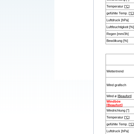
Temperatur [
°C
]
gefühlte Temp. [
°C
]
Luftdruck [hPa]
Luftfeuchtigkeit [%]
Regen [mm/3h]
Bewölkung [%]
Wettertrend
Wind grafisch
Wind ø [
Beaufort
]
Windböe
[
Beaufort
]
Windrichtung [°]
Temperatur [
°C
]
gefühlte Temp. [
°C
]
Luftdruck [hPa]