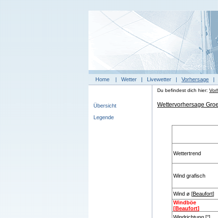
Home
|
Wetter
|
Livewetter
|
Vorhersage
Du befindest dich hier:
Vor
Wettervorhersage Groe
Übersicht
Legende
Wettertrend
Wind grafisch
Wind ø [
Beaufort
]
Windböe
[
Beaufort
]
Windrichtung [°]