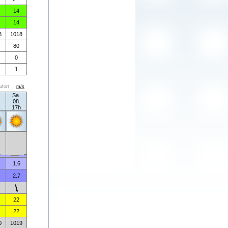
14
14
8
1018
80
0
1
ufort
m/s
Sa.
08.
17h
1.6
2.7
22
22
0
1019