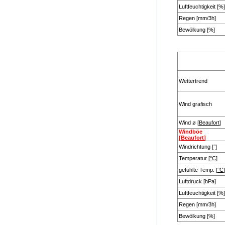
Luftfeuchtigkeit [%]
Regen [mm/3h]
Bewölkung [%]
Wettertrend
Wind grafisch
Wind ø [
Beaufort
]
Windböe
[
Beaufort
]
Windrichtung [°]
Temperatur [
°C
]
gefühlte Temp. [
°C
]
Luftdruck [hPa]
Luftfeuchtigkeit [%]
Regen [mm/3h]
Bewölkung [%]