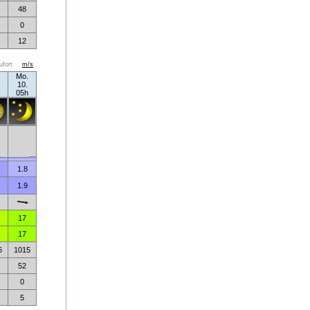
48
0
12
ufort
m/s
Mo.
10.
05h
1.8
1.9
17
17
6
1015
52
0
5