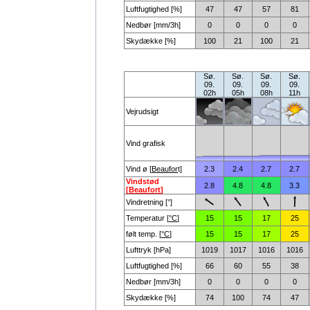
Luftfugtighed [%]
47
47
57
81
Nedbør [mm/3h]
0
0
0
0
Skydække [%]
100
21
100
21
Sø.
Sø.
Sø.
Sø.
09.
09.
09.
09.
02h
05h
08h
11h
Vejrudsigt
Vind grafisk
Vind ø [
Beaufor
t]
2.3
2.4
2.7
2.7
Vindstød
2.8
4.8
4.8
3.3
[
Beaufort
]
Vindretning [°]
Temperatur [
°C
]
15
15
17
25
følt temp. [
°C
]
15
15
17
25
Lufttryk [hPa]
1019
1017
1016
1016
Luftfugtighed [%]
66
60
55
38
Nedbør [mm/3h]
0
0
0
0
Skydække [%]
74
100
74
47