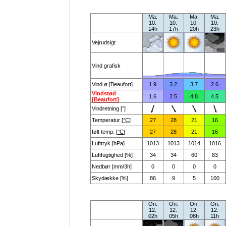
Ma.
Ma.
Ma.
Ma.
10.
10.
10.
10.
14h
17h
20h
23h
Vejrudsigt
Vind grafisk
Vind ø [
Beaufor
t]
1.9
3.2
3.7
2.6
Vindstød
1.6
2.5
4.8
4.5
[
Beaufort
]
Vindretning [°]
Temperatur [
°C
]
27
28
21
16
følt temp. [
°C
]
27
28
21
16
Lufttryk [hPa]
1013
1013
1014
1016
Luftfugtighed [%]
34
34
60
83
Nedbør [mm/3h]
0
0
0
0
Skydække [%]
86
9
5
100
On.
On.
On.
On.
12.
12.
12.
12.
02h
05h
08h
11h