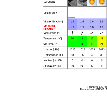
Vejrudsigt
Vind grafisk
Vind ø [
Beaufor
t]
1.9
1.5
1.6
1.6
Vindstød
1.9
1.5
1.8
1.6
[
Beaufort
]
Vindretning [°]
Temperatur [
°C
]
10
9
13
21
følt temp. [
°C
]
9
9
13
21
Lufttryk [hPa]
1023
1023
1023
1023
Luftfugtighed [%]
88
85
62
33
Nedbør [mm/3h]
0
0
0
0
Skydække [%]
59
100
5
5
(c) Nordwind e.V. - 
Phone +49 461 8079546 - 