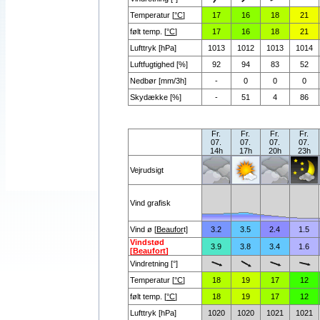
Temperatur [
°C
]
17
16
18
21
følt temp. [
°C
]
17
16
18
21
Lufttryk [hPa]
1013
1012
1013
1014
Luftfugtighed [%]
92
94
83
52
Nedbør [mm/3h]
-
0
0
0
Skydække [%]
-
51
4
86
Fr.
Fr.
Fr.
Fr.
07.
07.
07.
07.
14h
17h
20h
23h
Vejrudsigt
Vind grafisk
Vind ø [
Beaufor
t]
3.2
3.5
2.4
1.5
Vindstød
3.9
3.8
3.4
1.6
[
Beaufort
]
Vindretning [°]
Temperatur [
°C
]
18
19
17
12
følt temp. [
°C
]
18
19
17
12
Lufttryk [hPa]
1020
1020
1021
1021