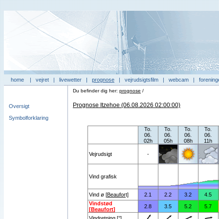
home
|
vejret
|
livewetter
|
prognose
|
vejrudsigtsfilm
|
webcam
|
forening
Du befinder dig her:
prognose
/
Prognose Itzehoe (06.08.2026 02:00:00)
Oversigt
Symbolforklaring
To.
To.
To.
To.
06.
06.
06.
06.
02h
05h
08h
11h
Vejrudsigt
-
Vind grafisk
Vind ø [
Beaufor
t]
2.1
2.2
3.2
4.5
Vindstød
2.8
3.5
5.2
5.7
[
Beaufort
]
Vindretning [°]