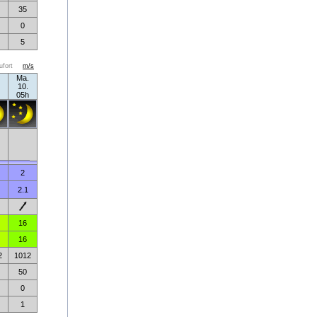
35
0
5
ufort
m/s
Ma.
10.
05h
2
2.1
16
16
2
1012
50
0
1