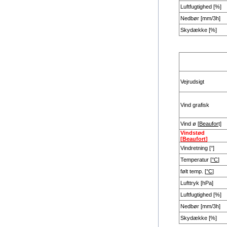
Luftfugtighed [%]
Nedbør [mm/3h]
Skydække [%]
Vejrudsigt
Vind grafisk
Vind ø [
Beaufor
t]
Vindstød
[
Beaufort
]
Vindretning [°]
Temperatur [
°C
]
følt temp. [
°C
]
Lufttryk [hPa]
Luftfugtighed [%]
Nedbør [mm/3h]
Skydække [%]