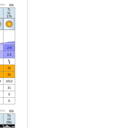
ufort
m/s
Ti.
11.
17h
2.9
2.2
31
31
3
1012
31
0
5
ufort
m/s
To.
13.
05h