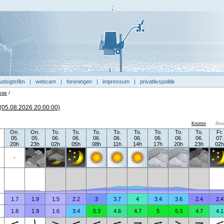
;
udsigtsfilm
|
webcam
|
foreningen
|
impressum
|
privatlivspolitik
ose
/
(05.08.2026 20:00:00)
Knoten
Bea
On.
On.
To.
To.
To.
To.
To.
To.
To.
To.
Fr.
05.
05.
06.
06.
06.
06.
06.
06.
06.
06.
07.
20h
23h
02h
05h
08h
11h
14h
17h
20h
23h
02h
-
1.7
1.9
1.5
2.2
3
3.7
4
3.4
3.6
2.4
2.4
1.8
1.9
1.6
3.4
5.3
4.6
4.7
5
5.3
4.7
4.1