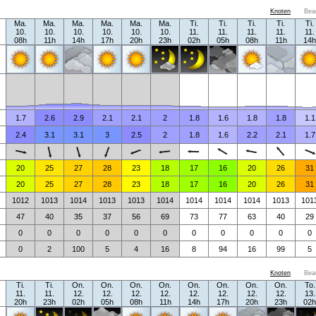
Knoten
Bea
Ma.
Ma.
Ma.
Ma.
Ma.
Ma.
Ti.
Ti.
Ti.
Ti.
Ti.
10.
10.
10.
10.
10.
10.
11.
11.
11.
11.
11.
08h
11h
14h
17h
20h
23h
02h
05h
08h
11h
14h
1.7
2.6
2.9
2.1
2.1
2
1.8
1.6
1.8
1.8
1.1
2.4
3.1
3.1
3
2.5
2
1.8
1.6
2.2
2.1
1.7
20
25
27
28
23
18
17
16
20
26
31
20
25
27
28
23
18
17
16
20
26
31
1012
1013
1014
1013
1013
1014
1014
1014
1014
1013
101
47
40
35
37
56
69
73
77
63
40
29
0
0
0
0
0
0
0
0
0
0
0
0
2
100
5
4
16
8
94
16
99
5
Knoten
Bea
Ti.
Ti.
On.
On.
On.
On.
On.
On.
On.
On.
To.
11.
11.
12.
12.
12.
12.
12.
12.
12.
12.
13.
20h
23h
02h
05h
08h
11h
14h
17h
20h
23h
02h