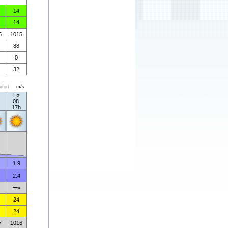
14
14
5
1015
88
0
32
ufort
m/s
Lø
08.
17h
1.9
2.4
24
24
7
1016