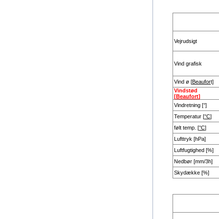
Vejrudsigt
Vind grafisk
Vind ø [
Beaufor
t]
Vindstød
[
Beaufort
]
Vindretning [°]
Temperatur [
°C
]
følt temp. [
°C
]
Lufttryk [hPa]
Luftfugtighed [%]
Nedbør [mm/3h]
Skydække [%]