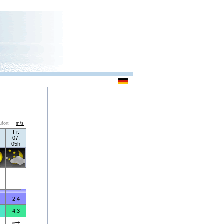
ufort
m/s
Fr.
07.
05h
2.4
4.3