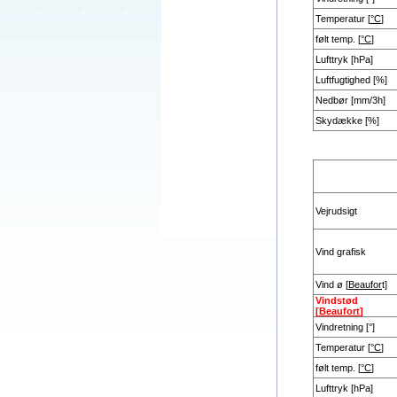
Temperatur [
°C
]
følt temp. [
°C
]
Lufttryk [hPa]
Luftfugtighed [%]
Nedbør [mm/3h]
Skydække [%]
Vejrudsigt
Vind grafisk
Vind ø [
Beaufor
t]
Vindstød
[
Beaufort
]
Vindretning [°]
Temperatur [
°C
]
følt temp. [
°C
]
Lufttryk [hPa]