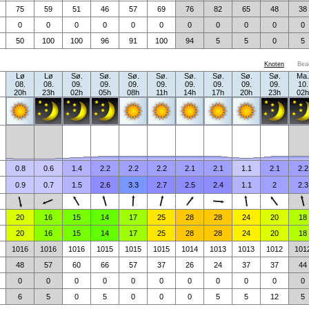
75
59
51
46
57
69
76
82
65
48
38
0
0
0
0
0
0
0
0
0
0
0
50
100
100
96
91
100
94
5
5
0
5
Knoten
Bea
Lø
Lø
Sø.
Sø.
Sø.
Sø.
Sø.
Sø.
Sø.
Sø.
Ma.
08.
08.
09.
09.
09.
09.
09.
09.
09.
09.
10.
20h
23h
02h
05h
08h
11h
14h
17h
20h
23h
02h
0.8
0.6
1.4
2.2
2.2
2.2
2.1
2.1
1.1
2.1
2.2
0.9
0.7
1.5
2.6
3.3
2.7
2.5
2.4
1.1
2
2.3
20
16
15
14
17
25
28
28
24
20
18
20
16
15
14
17
25
28
28
24
20
18
1016
1016
1016
1015
1015
1015
1014
1013
1013
1012
101
48
57
60
66
57
37
26
24
37
37
44
0
0
0
0
0
0
0
0
0
0
0
6
5
0
5
0
0
0
5
5
12
5