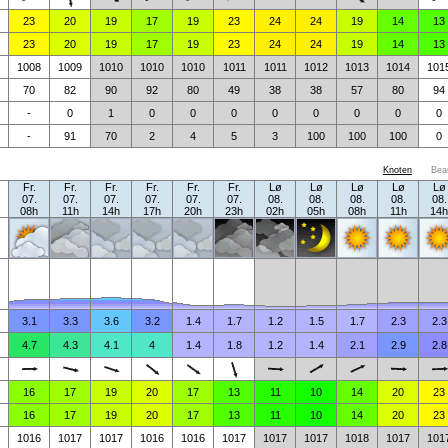
23
20
19
17
19
23
24
24
19
14
13
23
20
19
17
19
23
24
24
19
14
13
1008
1009
1010
1010
1010
1011
1011
1012
1013
1014
101
70
82
90
92
80
49
38
38
57
80
94
-
0
1
0
0
0
0
0
0
0
0
-
91
70
2
4
5
3
100
100
100
0
Knoten
Bea
Fr.
Fr.
Fr.
Fr.
Fr.
Fr.
Lø
Lø
Lø
Lø
Lø
07.
07.
07.
07.
07.
07.
08.
08.
08.
08.
08.
08h
11h
14h
17h
20h
23h
02h
05h
08h
11h
14h
3.1
3.3
3.6
3.2
1.4
1.7
1.2
1.5
1.7
2.3
2.3
4.7
4.3
4.1
4
1.4
1.8
1.2
1.4
2.1
2.9
2.8
16
17
19
20
17
13
11
10
14
20
23
16
17
19
20
17
13
11
10
14
20
23
1016
1017
1017
1016
1016
1017
1017
1017
1018
1017
101