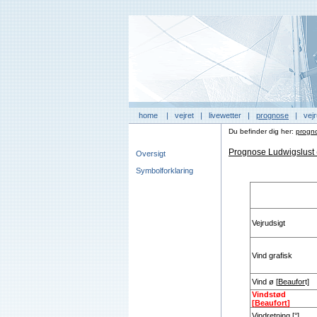
home
|
vejret
|
livewetter
|
prognose
|
vejr
Du befinder dig her:
progn
Prognose Ludwigslust 
Oversigt
Symbolforklaring
Vejrudsigt
Vind grafisk
Vind ø [
Beaufor
t]
Vindstød
[
Beaufort
]
Vindretning [°]