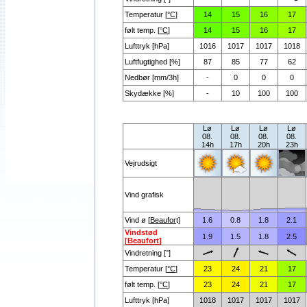
Temperatur [
°C
]
14
15
16
17
følt temp. [
°C
]
14
15
16
17
Lufttryk [hPa]
1016
1017
1017
1018
Luftfugtighed [%]
87
85
77
62
Nedbør [mm/3h]
-
0
0
0
Skydække [%]
-
10
100
100
Lø
Lø
Lø
Lø
08.
08.
08.
08.
14h
17h
20h
23h
Vejrudsigt
Vind grafisk
Vind ø [
Beaufor
t]
1.6
0.8
1.8
2.1
Vindstød
1.9
1.5
1.8
2.5
[
Beaufort
]
Vindretning [°]
Temperatur [
°C
]
23
24
21
17
følt temp. [
°C
]
23
24
21
17
Lufttryk [hPa]
1018
1017
1017
1017