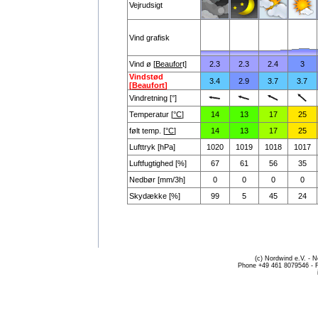
Vejrudsigt
Vind grafisk
Vind ø [
Beaufor
t]
2.3
2.3
2.4
3
Vindstød
3.4
2.9
3.7
3.7
[
Beaufort
]
Vindretning [°]
Temperatur [
°C
]
14
13
17
25
følt temp. [
°C
]
14
13
17
25
Lufttryk [hPa]
1020
1019
1018
1017
Luftfugtighed [%]
67
61
56
35
Nedbør [mm/3h]
0
0
0
0
Skydække [%]
99
5
45
24
(c) Nordwind e.V. - 
Phone +49 461 8079546 - 