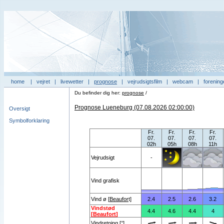
home
|
vejret
|
livewetter
|
prognose
|
vejrudsigtsfilm
|
webcam
|
forening
Du befinder dig her:
prognose
/
Prognose Lueneburg (07.08.2026 02:00:00)
Oversigt
Symbolforklaring
Fr.
Fr.
Fr.
Fr.
07.
07.
07.
07.
02h
05h
08h
11h
Vejrudsigt
-
Vind grafisk
Vind ø [
Beaufor
t]
2.4
2.5
2.6
3.2
Vindstød
4.4
4.6
4.4
4
[
Beaufort
]
Vindretning [°]