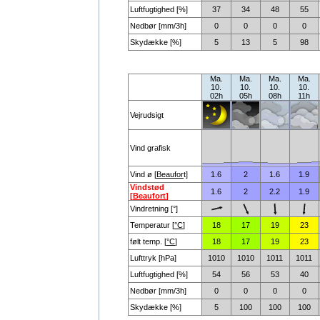
Luftfugtighed [%]
37
34
48
55
Nedbør [mm/3h]
0
0
0
0
Skydække [%]
5
13
5
98
Ma.
Ma.
Ma.
Ma.
10.
10.
10.
10.
02h
05h
08h
11h
Vejrudsigt
Vind grafisk
Vind ø [
Beaufor
t]
1.6
2
1.6
1.9
Vindstød
1.6
2
2.2
1.9
[
Beaufort
]
Vindretning [°]
Temperatur [
°C
]
18
17
19
23
følt temp. [
°C
]
18
17
19
23
Lufttryk [hPa]
1010
1010
1011
1011
Luftfugtighed [%]
54
56
53
40
Nedbør [mm/3h]
0
0
0
0
Skydække [%]
5
100
100
100