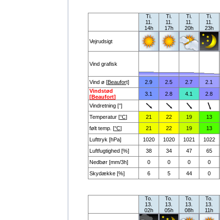
Ti.
Ti.
Ti.
Ti.
11.
11.
11.
11.
14h
17h
20h
23h
Vejrudsigt
Vind grafisk
Vind ø [
Beaufor
t]
2.9
2.5
2.7
2.1
Vindstød
3.1
2.8
4.1
2.8
[
Beaufort
]
Vindretning [°]
Temperatur [
°C
]
21
22
19
13
følt temp. [
°C
]
21
22
19
13
Lufttryk [hPa]
1020
1020
1021
1022
Luftfugtighed [%]
38
34
47
65
Nedbør [mm/3h]
0
0
0
0
Skydække [%]
6
5
44
0
To.
To.
To.
To.
13.
13.
13.
13.
02h
05h
08h
11h