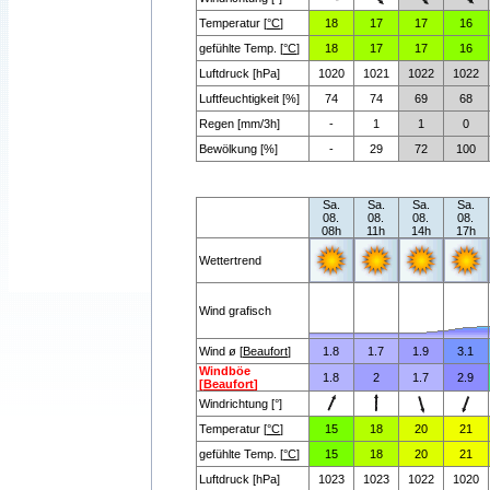
Temperatur [
°C
]
18
17
17
16
gefühlte Temp. [
°C
]
18
17
17
16
Luftdruck [hPa]
1020
1021
1022
1022
Luftfeuchtigkeit [%]
74
74
69
68
Regen [mm/3h]
-
1
1
0
Bewölkung [%]
-
29
72
100
Sa.
Sa.
Sa.
Sa.
08.
08.
08.
08.
08h
11h
14h
17h
Wettertrend
Wind grafisch
Wind ø [
Beaufort
]
1.8
1.7
1.9
3.1
Windböe
1.8
2
1.7
2.9
[
Beaufort
]
Windrichtung [°]
Temperatur [
°C
]
15
18
20
21
gefühlte Temp. [
°C
]
15
18
20
21
Luftdruck [hPa]
1023
1023
1022
1020