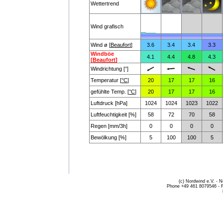
Wettertrend
Wind grafisch
Wind ø [
Beaufort
]
3.6
3.4
3.4
3.3
Windböe
4.1
4.4
4.8
4.3
[
Beaufort
]
Windrichtung [°]
Temperatur [
°C
]
20
17
17
16
gefühlte Temp. [
°C
]
20
17
17
16
Luftdruck [hPa]
1024
1024
1023
1022
Luftfeuchtigkeit [%]
58
72
70
58
Regen [mm/3h]
0
0
0
0
Bewölkung [%]
5
100
100
5
(c) Nordwind e.V. - 
Phone +49 461 8079546 - 