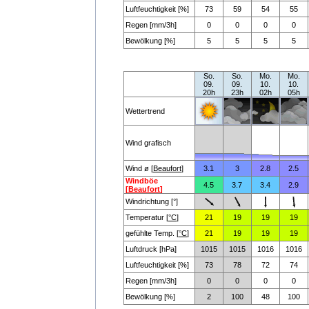
Luftfeuchtigkeit [%]
73
59
54
55
Regen [mm/3h]
0
0
0
0
Bewölkung [%]
5
5
5
5
So.
So.
Mo.
Mo.
09.
09.
10.
10.
20h
23h
02h
05h
Wettertrend
Wind grafisch
Wind ø [
Beaufort
]
3.1
3
2.8
2.5
Windböe
4.5
3.7
3.4
2.9
[
Beaufort
]
Windrichtung [°]
Temperatur [
°C
]
21
19
19
19
gefühlte Temp. [
°C
]
21
19
19
19
Luftdruck [hPa]
1015
1015
1016
1016
Luftfeuchtigkeit [%]
73
78
72
74
Regen [mm/3h]
0
0
0
0
Bewölkung [%]
2
100
48
100