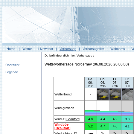
Home
|
Wetter
|
Livewetter
|
Vorhersage
|
Vorhersagefilm
|
Webcams
|
V
Du befindest dich hier:
Vorhersage
/
Wettervorhersage Norderney (06.08.2026 20:00:00)
Übersicht
Legende
Do.
Do.
Fr.
Fr.
06.
06.
07.
07.
20h
23h
02h
05h
Wettertrend
-
Wind grafisch
Wind ø [
Beaufort
]
4.8
4.4
4.2
3.8
Windböe
5.2
4.7
4.6
4.1
[
Beaufort
]
Windrichtung [°]