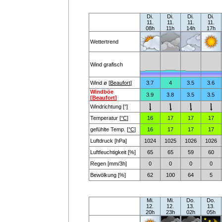
Di.
Di.
Di.
Di.
11.
11.
11.
11.
08h
11h
14h
17h
Wettertrend
Wind grafisch
Wind ø [
Beaufort
]
3.7
4
3.5
3.6
Windböe
3.9
3.8
3.5
3.5
[
Beaufort
]
Windrichtung [°]
Temperatur [
°C
]
16
17
17
17
gefühlte Temp. [
°C
]
16
17
17
17
Luftdruck [hPa]
1024
1025
1026
1026
Luftfeuchtigkeit [%]
65
65
59
60
Regen [mm/3h]
0
0
0
0
Bewölkung [%]
62
100
64
5
Mi.
Mi.
Do.
Do.
12.
12.
13.
13.
20h
23h
02h
05h