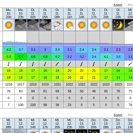
Knoten
Bea
Mo.
Mo.
Di.
Di.
Di.
Di.
Di.
Di.
Di.
Di.
Mi.
10.
10.
11.
11.
11.
11.
11.
11.
11.
11.
12.
20h
23h
02h
05h
08h
11h
14h
17h
20h
23h
02h
4.2
3.7
3.1
3
3.4
3.1
3.4
3.4
3.1
2.5
2.5
5.8
5.4
4.8
4.8
4.2
3.2
3.2
3.4
4.1
3.5
3.1
19
18
17
16
18
20
22
21
17
14
14
19
18
17
16
18
20
22
21
17
14
14
1016
1017
1019
1019
1021
1022
1022
1022
1023
1023
102
76
83
84
81
69
58
50
48
65
78
75
0
0
0
0
0
0
0
0
0
0
0
7
100
100
98
39
23
5
5
5
5
78
Knoten
Bea
Mi.
Mi.
Mi.
Mi.
Mi.
Mi.
Do.
Do.
Do.
Do.
Do.
12.
12.
12.
12.
12.
12.
13.
13.
13.
13.
13.
08h
11h
14h
17h
20h
23h
02h
05h
08h
11h
14h