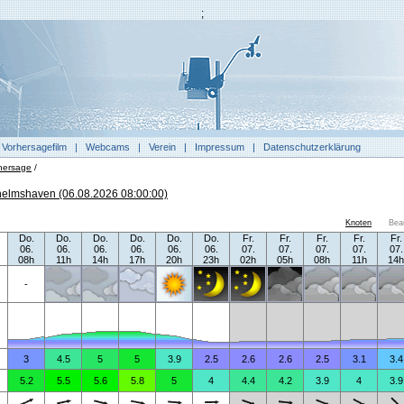
;
|
Vorhersagefilm
|
Webcams
|
Verein
|
Impressum
|
Datenschutzerklärung
hersage
/
helmshaven (06.08.2026 08:00:00)
Knoten
Bea
Do.
Do.
Do.
Do.
Do.
Do.
Fr.
Fr.
Fr.
Fr.
Fr.
06.
06.
06.
06.
06.
06.
07.
07.
07.
07.
07.
08h
11h
14h
17h
20h
23h
02h
05h
08h
11h
14h
-
3
4.5
5
5
3.9
2.5
2.6
2.6
2.5
3.1
3.4
5.2
5.5
5.6
5.8
5
4
4.4
4.2
3.9
4
3.9