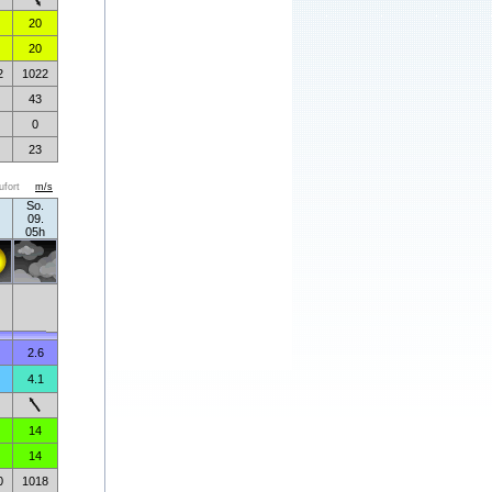
20
20
2
1022
43
0
23
ufort
m/s
So.
09.
05h
2.6
4.1
14
14
0
1018