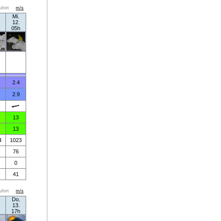
ufort
m/s
Mi.
12.
05h
2.4
2.9
13
13
4
1023
76
0
41
ufort
m/s
Do.
13.
17h