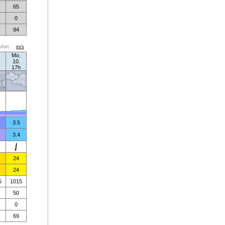
65
0
94
ufort
m/s
Mo.
10.
17h
3.5
3.4
24
24
5
1015
50
0
69