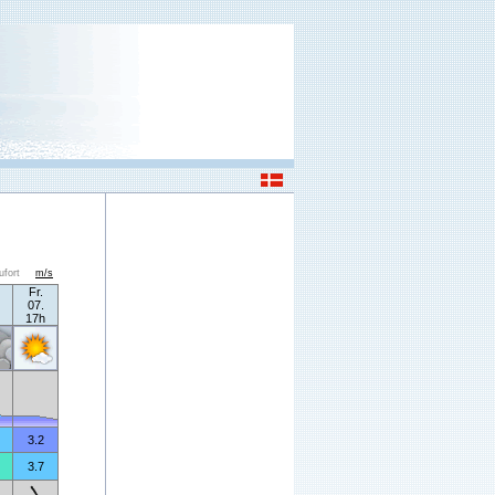
ufort
m/s
Fr.
07.
17h
3.2
3.7