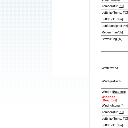
Temperatur [
°C
]
gefühlte Temp. [
°C
]
Luftdruck [hPa]
Luftfeuchtigkeit [%]
Regen [mm/3h]
Bewölkung [%]
Wettertrend
Wind grafisch
Wind ø [
Beaufort
]
Windböe
[
Beaufort
]
Windrichtung [°]
Temperatur [
°C
]
gefühlte Temp. [
°C
]
Luftdruck [hPa]