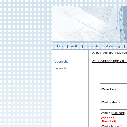
Home
|
Wetter
|
Livewetter
|
Vorhersage
Du befindest dich hier:
Vor
Wettervorhersage Will
Übersicht
Legende
Wettertrend
Wind grafisch
Wind ø [
Beaufort
]
Windböe
[
Beaufort
]
Windrichtung [°]