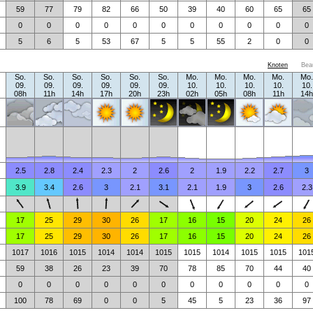
59
77
79
82
66
50
39
40
60
65
65
0
0
0
0
0
0
0
0
0
0
0
5
6
5
53
67
5
5
55
2
0
0
Knoten
Bea
So.
So.
So.
So.
So.
So.
Mo.
Mo.
Mo.
Mo.
Mo.
09.
09.
09.
09.
09.
09.
10.
10.
10.
10.
10.
08h
11h
14h
17h
20h
23h
02h
05h
08h
11h
14h
2.5
2.8
2.4
2.3
2
2.6
2
1.9
2.2
2.7
3
3.9
3.4
2.6
3
2.1
3.1
2.1
1.9
3
2.6
2.3
17
25
29
30
26
17
16
15
20
24
26
17
25
29
30
26
17
16
15
20
24
26
1017
1016
1015
1014
1014
1015
1015
1014
1015
1015
101
59
38
26
23
39
70
78
85
70
44
40
0
0
0
0
0
0
0
0
0
0
0
100
78
69
0
0
5
45
5
23
36
97