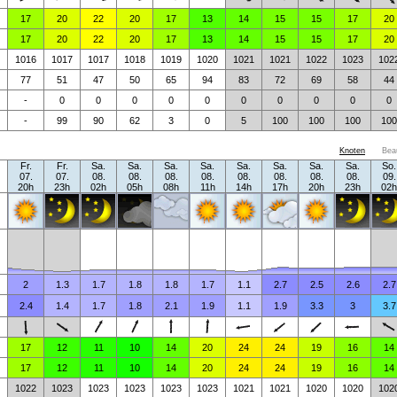
17
20
22
20
17
13
14
15
15
17
20
17
20
22
20
17
13
14
15
15
17
20
1016
1017
1017
1018
1019
1020
1021
1021
1022
1023
102
77
51
47
50
65
94
83
72
69
58
44
-
0
0
0
0
0
0
0
0
0
0
-
99
90
62
3
0
5
100
100
100
100
Knoten
Bea
Fr.
Fr.
Sa.
Sa.
Sa.
Sa.
Sa.
Sa.
Sa.
Sa.
So.
07.
07.
08.
08.
08.
08.
08.
08.
08.
08.
09.
20h
23h
02h
05h
08h
11h
14h
17h
20h
23h
02h
2
1.3
1.7
1.8
1.8
1.7
1.1
2.7
2.5
2.6
2.7
2.4
1.4
1.7
1.8
2.1
1.9
1.1
1.9
3.3
3
3.7
17
12
11
10
14
20
24
24
19
16
14
17
12
11
10
14
20
24
24
19
16
14
1022
1023
1023
1023
1023
1023
1021
1021
1020
1020
102