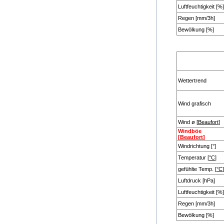
Luftfeuchtigkeit [%]
Regen [mm/3h]
Bewölkung [%]
Wettertrend
Wind grafisch
Wind ø [
Beaufort
]
Windböe
[
Beaufort
]
Windrichtung [°]
Temperatur [
°C
]
gefühlte Temp. [
°C
]
Luftdruck [hPa]
Luftfeuchtigkeit [%]
Regen [mm/3h]
Bewölkung [%]