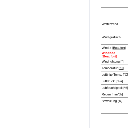
Wettertrend
Wind grafisch
Wind ø [
Beaufort
]
Windböe
[
Beaufort
]
Windrichtung [°]
Temperatur [
°C
]
gefühlte Temp. [
°C
]
Luftdruck [hPa]
Luftfeuchtigkeit [%]
Regen [mm/3h]
Bewölkung [%]