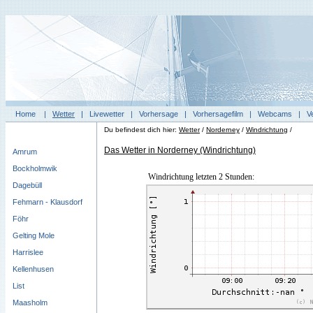
Home
|
Wetter
|
Livewetter
|
Vorhersage
|
Vorhersagefilm
|
Webcams
|
V
Du befindest dich hier:
Wetter
/
Norderney
/
Windrichtung
/
Das Wetter in Norderney (Windrichtung)
Amrum
Bockholmwik
Windrichtung letzten 2 Stunden:
Dagebüll
Fehmarn - Klausdorf
Föhr
Gelting Mole
Harrislee
Kellenhusen
List
Maasholm