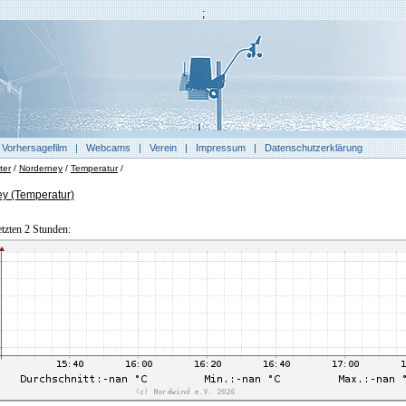
;
|
Vorhersagefilm
|
Webcams
|
Verein
|
Impressum
|
Datenschutzerklärung
ter
/
Norderney
/
Temperatur
/
ey (Temperatur)
etzten 2 Stunden: