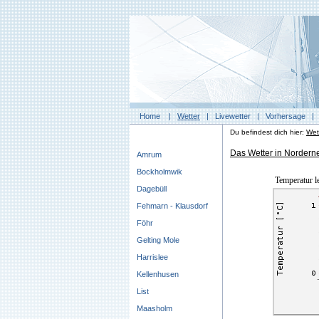
Home
|
Wetter
|
Livewetter
|
Vorhersage
Du befindest dich hier:
Wet
Das Wetter in Nordern
Amrum
Bockholmwik
Temperatur l
Dagebüll
Fehmarn - Klausdorf
Föhr
Gelting Mole
Harrislee
Kellenhusen
List
Maasholm