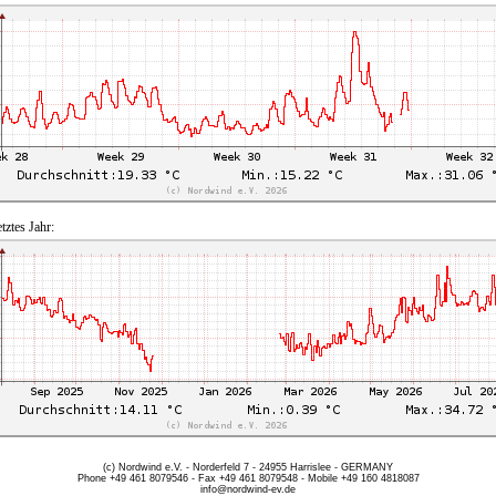
tztes Jahr:
(c) Nordwind e.V. - Norderfeld 7 - 24955 Harrislee - GERMANY
Phone +49 461 8079546 - Fax +49 461 8079548 - Mobile +49 160 4818087
info@nordwind-ev.de