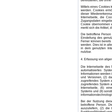
bereitstellen, die ohn
Mittels eines Cookies 
werden. Cookies ermög
dieser Wiedererkennun
Internetseite, die Co
Zugangsdaten eingebe
Cookie übernommen wi
merkt sich die Artikel,
Die betroffene Person 
Einstellung des genut
Ferner können bereits
werden. Dies ist in al
in dem genutzten Inte
nutzbar.
4. Erfassung von allg
Die Internetseite des 
automatisiertes Sys
Informationen werden i
und Versionen, (2) da
zugreifendes System a
zugreifendes System au
Internetseite, (6) ei
Systems und (8) sonst
informationstechnolog
Bei der Nutzung dies
betroffene Person. Di
auszuliefern, (2) die
Funktionsfähigkeit uns