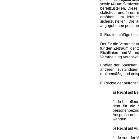
sowie (4) um Strafverf
bereitzustellen. Dies
statistisch und ferne
erhöhen, um letztli
sicherzustellen. Die
angegebenen personen
5. Routinemäßige Lös
Der für die Verarbeitu
für den Zeitraum, der 
Richtlinien- und Vero
Verarbeitung Verantwor
Entfällt der Speiche
anderen zuständige
routinemäßig und entsp
6. Rechte der betroffe
a) Recht auf Be
Jede betroffen
dem für die V
personenbezog
Anspruch nehmen
wenden.
b) Recht auf Au
Jede von der V