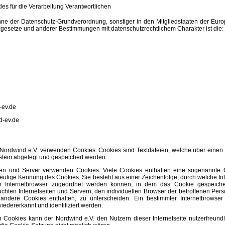
des für die Verarbeitung Verantwortlichen
inne der Datenschutz-Grundverordnung, sonstiger in den Mitgliedstaaten der Eur
gesetze und anderer Bestimmungen mit datenschutzrechtlichem Charakter ist die:
-ev.de
d-ev.de
s Nordwind e.V. verwenden Cookies. Cookies sind Textdateien, welche über einen 
tem abgelegt und gespeichert werden.
iten und Server verwenden Cookies. Viele Cookies enthalten eine sogenannte 
deutige Kennung des Cookies. Sie besteht aus einer Zeichenfolge, durch welche In
n Internetbrowser zugeordnet werden können, in dem das Cookie gespeiche
chten Internetseiten und Servern, den individuellen Browser der betroffenen Per
e andere Cookies enthalten, zu unterscheiden. Ein bestimmter Internetbrowse
iedererkannt und identifiziert werden.
 Cookies kann der Nordwind e.V. den Nutzern dieser Internetseite nutzerfreundl