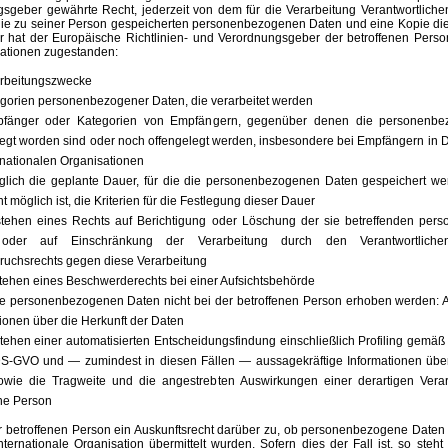
sgeber gewährte Recht, jederzeit von dem für die Verarbeitung Verantwortlichen
die zu seiner Person gespeicherten personenbezogenen Daten und eine Kopie die
er hat der Europäische Richtlinien- und Verordnungsgeber der betroffenen Perso
mationen zugestanden:
arbeitungszwecke
egorien personenbezogener Daten, die verarbeitet werden
pfänger oder Kategorien von Empfängern, gegenüber denen die personenb
legt worden sind oder noch offengelegt werden, insbesondere bei Empfängern in Dr
rnationalen Organisationen
öglich die geplante Dauer, für die die personenbezogenen Daten gespeichert werd
ht möglich ist, die Kriterien für die Festlegung dieser Dauer
tehen eines Rechts auf Berichtigung oder Löschung der sie betreffenden per
oder auf Einschränkung der Verarbeitung durch den Verantwortlich
ruchsrechts gegen diese Verarbeitung
tehen eines Beschwerderechts bei einer Aufsichtsbehörde
e personenbezogenen Daten nicht bei der betroffenen Person erhoben werden: A
ionen über die Herkunft der Daten
ehen einer automatisierten Entscheidungsfindung einschließlich Profiling gemäß 
S-GVO und — zumindest in diesen Fällen — aussagekräftige Informationen über 
owie die Tragweite und die angestrebten Auswirkungen einer derartigen Verar
ene Person
er betroffenen Person ein Auskunftsrecht darüber zu, ob personenbezogene Daten a
ternationale Organisation übermittelt wurden. Sofern dies der Fall ist, so steht