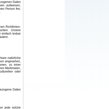
bezogenen Daten
cken aufweisen,
nen Person frei,
.
en Richtlinien-
urden. Unsere
r einfach lesbar
äutern.
rbare natürliche
erson angesehen,
amen, zu einer
eren Merkmalen,
ulturellen oder
enbezogene Daten
der jede solche