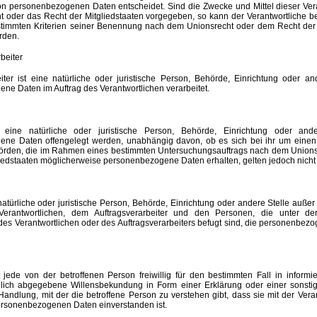
on personenbezogenen Daten entscheidet. Sind die Zwecke und Mittel dieser Ver
t oder das Recht der Mitgliedstaaten vorgegeben, so kann der Verantwortliche 
timmten Kriterien seiner Benennung nach dem Unionsrecht oder dem Recht der 
rden.
rbeiter
eiter ist eine natürliche oder juristische Person, Behörde, Einrichtung oder and
ne Daten im Auftrag des Verantwortlichen verarbeitet.
 eine natürliche oder juristische Person, Behörde, Einrichtung oder ande
ne Daten offengelegt werden, unabhängig davon, ob es sich bei ihr um einen 
hörden, die im Rahmen eines bestimmten Untersuchungsauftrags nach dem Union
liedstaaten möglicherweise personenbezogene Daten erhalten, gelten jedoch nicht
e natürliche oder juristische Person, Behörde, Einrichtung oder andere Stelle außer
erantwortlichen, dem Auftragsverarbeiter und den Personen, die unter der
des Verantwortlichen oder des Auftragsverarbeiters befugt sind, die personenbez
st jede von der betroffenen Person freiwillig für den bestimmten Fall in informi
lich abgegebene Willensbekundung in Form einer Erklärung oder einer sonsti
andlung, mit der die betroffene Person zu verstehen gibt, dass sie mit der Vera
ersonenbezogenen Daten einverstanden ist.