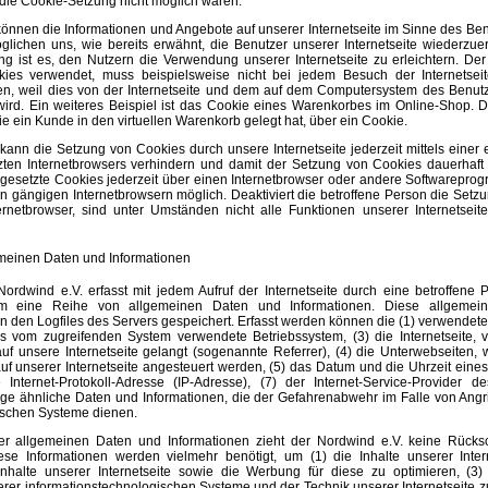
e die Cookie-Setzung nicht möglich wären.
können die Informationen und Angebote auf unserer Internetseite im Sinne des Ben
lichen uns, wie bereits erwähnt, die Benutzer unserer Internetseite wiederzu
g ist es, den Nutzern die Verwendung unserer Internetseite zu erleichtern. Der
okies verwendet, muss beispielsweise nicht bei jedem Besuch der Internetsei
n, weil dies von der Internetseite und dem auf dem Computersystem des Benut
rd. Ein weiteres Beispiel ist das Cookie eines Warenkorbes im Online-Shop. 
 die ein Kunde in den virtuellen Warenkorb gelegt hat, über ein Cookie.
kann die Setzung von Cookies durch unsere Internetseite jederzeit mittels einer
zten Internetbrowsers verhindern und damit der Setzung von Cookies dauerhaft
 gesetzte Cookies jederzeit über einen Internetbrowser oder andere Softwarepro
len gängigen Internetbrowsern möglich. Deaktiviert die betroffene Person die Set
rnetbrowser, sind unter Umständen nicht alle Funktionen unserer Internetseite
emeinen Daten und Informationen
Nordwind e.V. erfasst mit jedem Aufruf der Internetseite durch eine betroffene 
tem eine Reihe von allgemeinen Daten und Informationen. Diese allgeme
n den Logfiles des Servers gespeichert. Erfasst werden können die (1) verwendet
s vom zugreifenden System verwendete Betriebssystem, (3) die Internetseite, 
uf unsere Internetseite gelangt (sogenannte Referrer), (4) die Unterwebseiten, 
f unserer Internetseite angesteuert werden, (5) das Datum und die Uhrzeit eines 
ne Internet-Protokoll-Adresse (IP-Adresse), (7) der Internet-Service-Provider d
ige ähnliche Daten und Informationen, die der Gefahrenabwehr im Falle von Angri
ischen Systeme dienen.
er allgemeinen Daten und Informationen zieht der Nordwind e.V. keine Rücks
ese Informationen werden vielmehr benötigt, um (1) die Inhalte unserer Intern
 Inhalte unserer Internetseite sowie die Werbung für diese zu optimieren, (3)
erer informationstechnologischen Systeme und der Technik unserer Internetseite 