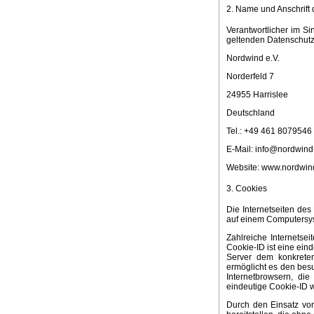
2. Name und Anschrift 
Verantwortlicher im S
geltenden Datenschutz
Nordwind e.V.
Norderfeld 7
24955 Harrislee
Deutschland
Tel.: +49 461 8079546
E-Mail: info@nordwind
Website: www.nordwin
3. Cookies
Die Internetseiten de
auf einem Computersys
Zahlreiche Internetse
Cookie-ID ist eine ein
Server dem konkrete
ermöglicht es den besu
Internetbrowsern, di
eindeutige Cookie-ID w
Durch den Einsatz von