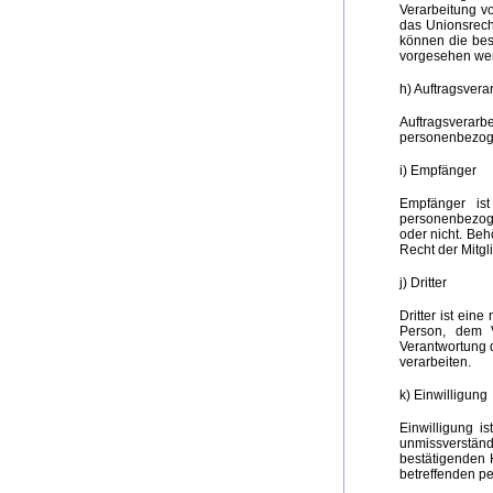
Verarbeitung v
das Unionsrech
können die bes
vorgesehen we
h) Auftragsvera
Auftragsverarb
personenbezoge
i) Empfänger
Empfänger ist
personenbezoge
oder nicht. Be
Recht der Mitg
j) Dritter
Dritter ist ein
Person, dem V
Verantwortung 
verarbeiten.
k) Einwilligung
Einwilligung i
unmissverständ
bestätigenden H
betreffenden p