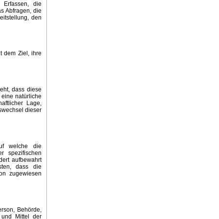
Erfassen, die
s Abfragen, die
itstellung, den
 dem Ziel, ihre
teht, dass diese
eine natürliche
aftlicher Lage,
tswechsel dieser
uf welche die
r spezifischen
dert aufbewahrt
sten, dass die
rson zugewiesen
Person, Behörde,
und Mittel der