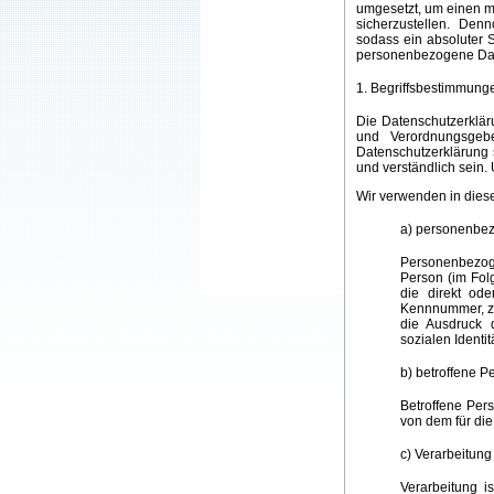
umgesetzt, um einen m
sicherzustellen. Den
sodass ein absoluter S
personenbezogene Daten
1. Begriffsbestimmung
Die Datenschutzerkläru
und Verordnungsgeb
Datenschutzerklärung s
und verständlich sein.
Wir verwenden in diese
a) personenbe
Personenbezogen
Person (im Folg
die direkt od
Kennnummer, zu
die Ausdruck d
sozialen Identit
b) betroffene P
Betroffene Pers
von dem für die
c) Verarbeitung
Verarbeitung i