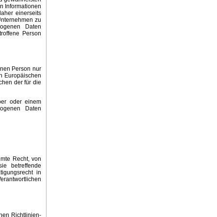
en Informationen
aher einerseits
 Unternehmen zu
ezogenen Daten
troffene Person
enen Person nur
en Europäischen
hen der für die
ber oder einem
zogenen Daten
umte Recht, von
ie betreffende
igungsrecht in
Verantwortlichen
en Richtlinien-