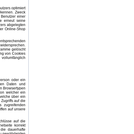
utzers optimiert
erkennen. Zweck
 Benutzer einer
te erneut seine
zers abgelegten
Der Online-Shop
 entsprechenden
 widersprechen.
gramme gelöscht
zung von Cookies
 vollumfänglich
Person oder ein
inen Daten und
en Browsertypen
von welcher ein
welche über ein
Zugriffs auf die
es zugreifenden
ffen auf unsere
chlüsse auf die
etseite korrekt
 die dauerhafte
zu gewährleisten