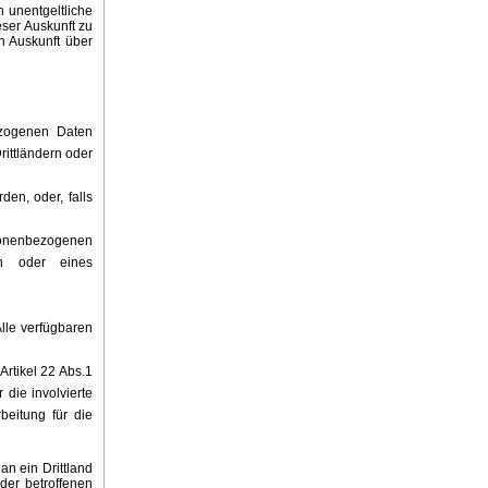
 unentgeltliche
ser Auskunft zu
n Auskunft über
ezogenen Daten
ittländern oder
en, oder, falls
sonenbezogenen
en oder eines
lle verfügbaren
Artikel 22 Abs.1
die involvierte
beitung für die
n ein Drittland
 der betroffenen