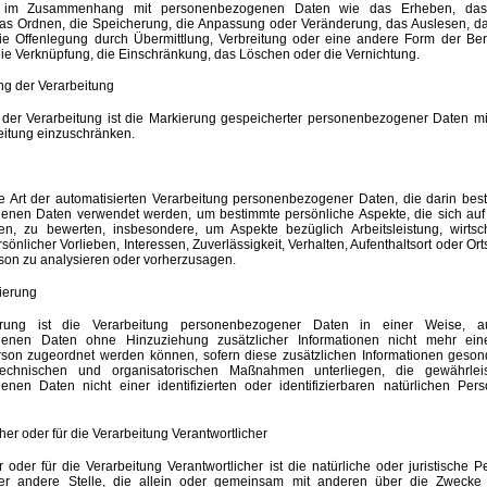
e im Zusammenhang mit personenbezogenen Daten wie das Erheben, das 
das Ordnen, die Speicherung, die Anpassung oder Veränderung, das Auslesen, da
e Offenlegung durch Übermittlung, Verbreitung oder eine andere Form der Bere
die Verknüpfung, die Einschränkung, das Löschen oder die Vernichtung.
ng der Verarbeitung
der Verarbeitung ist die Markierung gespeicherter personenbezogener Daten mit
eitung einzuschränken.
ede Art der automatisierten Verarbeitung personenbezogener Daten, die darin bes
nen Daten verwendet werden, um bestimmte persönliche Aspekte, die sich auf 
n, zu bewerten, insbesondere, um Aspekte bezüglich Arbeitsleistung, wirtsch
sönlicher Vorlieben, Interessen, Zuverlässigkeit, Verhalten, Aufenthaltsort oder Or
rson zu analysieren oder vorherzusagen.
ierung
erung ist die Verarbeitung personenbezogener Daten in einer Weise, a
enen Daten ohne Hinzuziehung zusätzlicher Informationen nicht mehr eine
rson zugeordnet werden können, sofern diese zusätzlichen Informationen geson
chnischen und organisatorischen Maßnahmen unterliegen, die gewährlei
nen Daten nicht einer identifizierten oder identifizierbaren natürlichen Pe
cher oder für die Verarbeitung Verantwortlicher
r oder für die Verarbeitung Verantwortlicher ist die natürliche oder juristische 
der andere Stelle, die allein oder gemeinsam mit anderen über die Zwecke 