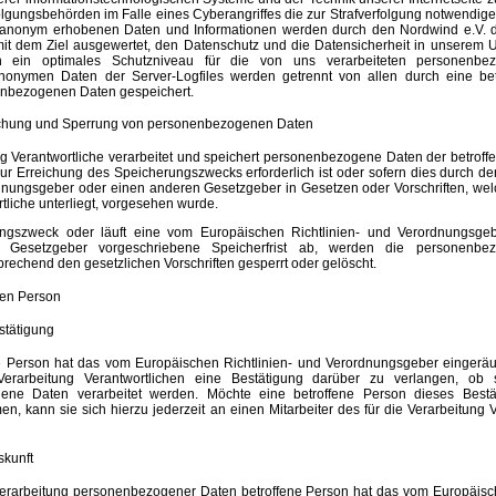
olgungsbehörden im Falle eines Cyberangriffes die zur Strafverfolgung notwendig
e anonym erhobenen Daten und Informationen werden durch den Nordwind e.V. d
r mit dem Ziel ausgewertet, den Datenschutz und die Datensicherheit in unserem
ch ein optimales Schutzniveau für die von uns verarbeiteten personenb
 anonymen Daten der Server-Logfiles werden getrennt von allen durch eine be
bezogenen Daten gespeichert.
chung und Sperrung von personenbezogenen Daten
ng Verantwortliche verarbeitet und speichert personenbezogene Daten der betroff
zur Erreichung des Speicherungszwecks erforderlich ist oder sofern dies durch d
rdnungsgeber oder einen anderen Gesetzgeber in Gesetzen oder Vorschriften, welc
tliche unterliegt, vorgesehen wurde.
rungszweck oder läuft eine vom Europäischen Richtlinien- und Verordnungsge
n Gesetzgeber vorgeschriebene Speicherfrist ab, werden die personenbe
rechend den gesetzlichen Vorschriften gesperrt oder gelöscht.
nen Person
stätigung
e Person hat das vom Europäischen Richtlinien- und Verordnungsgeber eingerä
erarbeitung Verantwortlichen eine Bestätigung darüber zu verlangen, ob s
ene Daten verarbeitet werden. Möchte eine betroffene Person dieses Bestät
, kann sie sich hierzu jederzeit an einen Mitarbeiter des für die Verarbeitung 
skunft
erarbeitung personenbezogener Daten betroffene Person hat das vom Europäisch