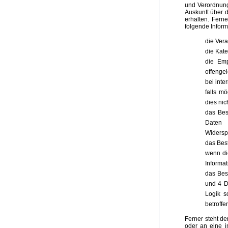
und Verordnung
Auskunft über 
erhalten. Fern
folgende Infor
die Ver
die Kat
die Em
offenge
bei inte
falls m
dies nic
das Bes
Daten 
Widersp
das Bes
wenn di
Informat
das Best
und 4 D
Logik s
betroff
Ferner steht d
oder an eine in