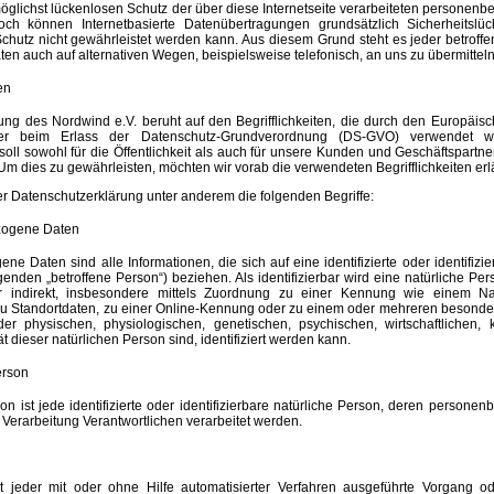
öglichst lückenlosen Schutz der über diese Internetseite verarbeiteten personen
noch können Internetbasierte Datenübertragungen grundsätzlich Sicherheitslü
chutz nicht gewährleistet werden kann. Aus diesem Grund steht es jeder betroffe
 auch auf alternativen Wegen, beispielsweise telefonisch, an uns zu übermitteln
en
ng des Nordwind e.V. beruht auf den Begrifflichkeiten, die durch den Europäisch
er beim Erlass der Datenschutz-Grundverordnung (DS-GVO) verwendet w
oll sowohl für die Öffentlichkeit als auch für unsere Kunden und Geschäftspartne
 Um dies zu gewährleisten, möchten wir vorab die verwendeten Begrifflichkeiten erl
r Datenschutzerklärung unter anderem die folgenden Begriffe:
zogene Daten
e Daten sind alle Informationen, die sich auf eine identifizierte oder identifizie
enden „betroffene Person“) beziehen. Als identifizierbar wird eine natürliche P
er indirekt, insbesondere mittels Zuordnung zu einer Kennung wie einem N
 Standortdaten, zu einer Online-Kennung oder zu einem oder mehreren besond
er physischen, physiologischen, genetischen, psychischen, wirtschaftlichen, k
ät dieser natürlichen Person sind, identifiziert werden kann.
erson
on ist jede identifizierte oder identifizierbare natürliche Person, deren person
 Verarbeitung Verantwortlichen verarbeitet werden.
st jeder mit oder ohne Hilfe automatisierter Verfahren ausgeführte Vorgang o