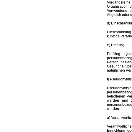
Vorgangsreih
Organisation, 
Verwendung, di
Abgleich oder 
d) Einschränku
Einschränkung 
künftige Verarb
e) Profiling
Profiling ist j
personenbezoge
Person beziehe
Gesundheit, per
natürlichen Pe
f) Pseudonymis
Pseudonymisi
personenbezog
betroffenen Pe
werden und te
personenbezoge
werden.
g) Verantwortli
Verantwortliche
Einrichtung o