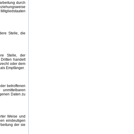
arbeitung durch
beziehungsweise
Mitgliedstaaten
ere Stelle, die
re Stelle, der
Dritten handelt
srecht oder dem
 als Empfänger.
 der betroffenen
 unmittelbaren
ogenen Daten zu
erter Weise und
gen eindeutigen
rbeitung der sie