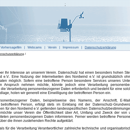
;
|
Vorhersagefilm
|
Webcams
|
Verein
|
Impressum
|
Datenschutzerklärung
enschutzerklärung
/
ber Ihr Interesse an unserem Verein. Datenschutz hat einen besonders hohen Stel
 e.V.. Eine Nutzung der Internetseiten des Nordwind e.V. ist grundsätzlich o
ten möglich. Sofern eine betroffene Person besondere Services unseres Unt
e in Anspruch nehmen möchte, könnte jedoch eine Verarbeitung personenb
st die Verarbeitung personenbezogener Daten erforderlich und besteht für eine sol
dlage, holen wir generell eine Einwilligung der betroffenen Person ein.
rsonenbezogener Daten, beispielsweise des Namens, der Anschrift, E-Mai
betroffenen Person, erfolgt stets im Einklang mit der Datenschutz-Grundver
en für den Nordwind e.V. geltenden landesspezifischen Datenschutzbestimmungen.
 möchte unser Verein die Öffentlichkeit über Art, Umfang und Zweck der von
iteten personenbezogenen Daten informieren. Ferner werden betroffene Personen
über die ihnen zustehenden Rechte aufgeklärt.
als für die Verarbeitung Verantwortlicher zahlreiche technische und organisator