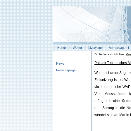
Home
|
Wetter
|
Livewetter
|
Vorhersage
Du befindest dich hier:
Ver
Palstek Technisches Ma
News
Pressespiegel
Wetter ist unter Segl
Zielsetzung ist es, Wa
via Internet oder WAP
Viele Messstationen 
erfolgreich, aber für d
den Sprung in die No
wendet sich an Martin