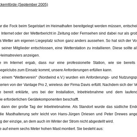
Eckernförde (September 2005)
r die Fock beim Segelstart im Heimathafen bereitgelegt werden müssen, entscheid
m Internet oder der Wetterbericht in Zeitung oder Fernsehen sind dabei nur als gro
as Wetter am eigenen Liegeplatz schon ganz anders aussehen. So hat sich der V
einer Mitglieder entschlossen, eine Wetterstation zu installieren. Diese sollte a
Heimatreviers anzeigen.
 im Internet ergab, dass nur eine professionelle Station, wie sie bereits 
gelclubs zum Einsatz kommt, unsere Anforderungen erfüllen kann.
 einem "Wetterverein" (Nordwind e.V.) wurden ein Anforderungs- und Nutzungsprof
terien von der Vantage Pro 2, wireless der Firma Davis erfüllt. Nachdem sich der 
ise bereit erklärte, uns bei der Installation, Inbetriebnahme und dem laufe
ie erforderlichen Gerätekomponenten beschafft.
 dann der große Tag der Inbetriebnahme. Als Standort wurde das südliche En
 die Masthalterung sehr leicht von Hans-Jürgen Driesen und Peter Drewes ang
eg der einzige, an dem auch im Winter der Strom nicht abgestellt wird.
e auf einem sechs Meter hohen Mast montiert. Sie besteht aus: