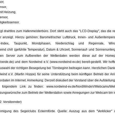
or,
nsor,
it Heizung,
ensor,
gkeitssensor.
lgt drahtlos zum Hafenmeisterbüro. Dort steht auch das "LCD-Display", das die r
bar anzeigt. Hierzu gehören: Barometrischer Luftdruck, Innen- und Außentempera
ze-Index, Taupunkt, Mondphasen, Niederschlag und Regenrate, Win
wind chill (gefühlte Temperatur), Datum & Uhrzeit, Sonnenauf- und Sonnenunter
inen Server zum Aufbereiten der Wetterdaten werden diese auf der Hom
oerde.de) und dem Nordwind e.V. (www.nordwind-ev.de) bereit-gestellt. Wir hoff
 Auswahl der richtigen Besegelung bei Törnbeginn beitragen kann. Herzlichen Dan
wind e.V. (Martin Hoppe) für seine Unterstützung beim künftigen Betrieb der Anl
terdaten im Internet. Anmerkung: Derzeit diskutiert der Vorstand über die Aufstellu
er folgendem Link zu finden: www.nordwind-ev.de/NordWindeV/Webcams/We
ungswünsche zum Betrieb der Wetterstation sowie Anregungen zur Webcam bin i
. Vorsitzender)
hmigung des Segelclubs Eckernförde. Quelle: Auszug aus dem "Verklicker" 