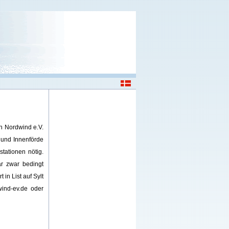
n Nordwind e.V.
- und Innenförde
tationen nötig.
r zwar bedingt
 in List auf Sylt
ind-ev.de oder