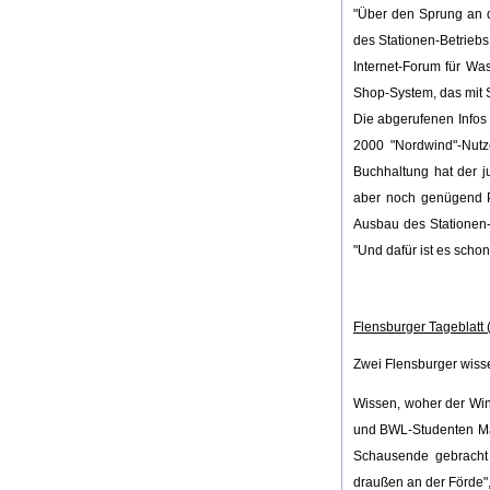
"Über den Sprung an d
des Stationen-Betriebs
Internet-Forum für Wa
Shop-System, das mit S
Die abgerufenen Infos 
2000 "Nordwind"-Nutz
Buchhaltung hat der 
aber noch genügend Pl
Ausbau des Stationen-
"Und dafür ist es scho
Flensburger Tageblatt 
Zwei Flensburger wiss
Wissen, woher der Wind
und BWL-Studenten Mar
Schausende gebracht h
draußen an der Förde",