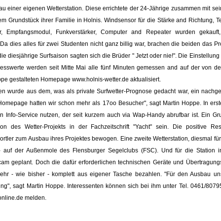
au einer eigenen Wetterstation. Diese errichtete der 24-Jährige zusammen mit se
m Grundstück ihrer Familie in Holnis. Windsensor für die Stärke and Richtung, T
ser, Empfangsmodul, Funkverstärker, Computer and Repeater wurden gekauft, 
 Da dies alles für zwei Studenten nicht ganz billig war, brachen die beiden das Pr
ie diesjährige Surfsaison sagten sich die Brüder " Jetzt oder nie!". Die Einstellun
 Messwerte werden seit Mitte Mai alle fünf Minuten gemessen and auf der von
ppe gestalteten Homepage www.holnis-wetter.de aktualisiert.
 wurde aus dem, was als private Surfwetter-Prognose gedacht war, ein nachgefr
 Homepage hatten wir schon mehr als 17oo Besucher", sagt Martin Hoppe. In erst
n Info-Service nutzen, der seit kurzem auch via Wap-Handy abrufbar ist. Ein Gru
ion des Wetter-Projekts in der Fachzeitschrift "Yacht" sein. Die positive R
rtler zum Ausbau ihres Projektes bewogen. Eine zweite Wetterstation, diesmal für
g- auf der Außenmole des Flensburger Segelclubs (FSC). Und für die Station in
bcam geplant. Doch die dafür erforderlichen technischen Geräte und Übertragun
ehr - wie bisher - komplett aus eigener Tasche bezahlen. "Für den Ausbau un
ung", sagt Martin Hoppe. Interessenten können sich bei ihm unter Tel. 0461/8079
nline.de melden.