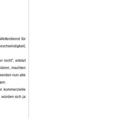
etterdienst für
eschwindigkeit,
nicht", erklärt
klären, machten
 werden nun alle
gen.
ei kommerzielle
, würden sich ja