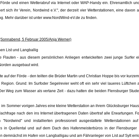
 Förde und einen Wetterabruf via Internet oder WAP-Handy ein. Ehrenamtlich und
rt sich ihr Verein, Nordwind e.V.", der derzeit vier Wetterstationen, eine davon auf
nung. Mehr darüber ist unter www.NordWind-eV.de zu finden.
 (Sonnabend, 5 Februar 2005/Anja Werner)
en List und Langballig
e Flauten - aus diesem persönlichen Anliegen entwickelten zwei junge Surfer ei
 Norden ausgebaut wird.
te auf der Förde - den teilten die Brüder Martin und Christian Hoppe bis vor kurzem
 Region. Grund: Im Surfoder Segelrevier weht oft ein sehr viel laueres Lüftchen 
Der Weg zum Wasser als vertane Zeit - dazu hatten die beiden Flensburger Stude
e im Sommer vorigen Jahres eine kleine Wetterstation an ihrem Glücksburger Haus
 Nachfrage nach den ins Internet übertragenen Daten übertraf alle Erwartungen. F
 "Nordwind" und installierten professionell ausgestattete Wetterstationen a
bs in Quellental und auf dem Dach des Hafenmeisterbüros in der Flensburger
en demnächst im Hafen von Langballigau und am Fähranleger von List auf Sylt erri