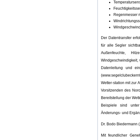
Temperatursens
Feuchtigkeitsse
Regenmesser m
Windrichtungss
Windgeschwindi
Der Datentransfer erfo
für alle Segler sicht
Außenfeuchte, Hit
Windgeschwindigkeit, 
Datenleitung und e
(www.segelclubeckernf
Wetter-station mit zur
Vorsitzenden des Nord
Bereitstellung der Wet
Beispiele sind unt
Änderungs- und Ergänz
Dr. Bodo Biedermann (2
Mit feundlicher Gene