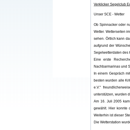
Verklicker Segelclub 
Unser SCE - Wetter
Ob Spinnacker oder nu
Wetter. Wetterseiten i
sehen. Örtlich kann d
aufgrund der Wünsche s
Segelwetterdaten des 
Eine erste Recherche
Nachbarmarinas und Se
In einem Gespräch mit
besten wurden alle Kri
e.V." freundlicherwe
unterstützen, wurden d
Am 16. Juli 2005 kam
gewählt. Hier konnte
Weiterhin ist dieser St
Die Wetterstation wurd