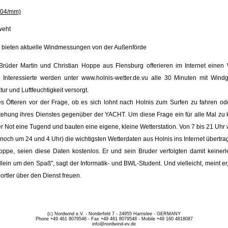
004/mm)
weht
 bieten aktuelle Windmessungen von der Außenförde
rüder Martin und Christian Hoppe aus Flensburg offerieren im Internet einen W
 Interessierte werden unter www.holnis-wetter.de.vu alle 30 Minuten mit Windg
ur und Luftfeuchtigkeit versorgt.
 Öfteren vor der Frage, ob es sich lohnt nach Holnis zum Surfen zu fahren oder 
tehung ihres Dienstes gegenüber der YACHT. Um diese Frage ein für alle Mal zu 
r Not eine Tugend und bauten eine eigene, kleine Wetterstation. Von 7 bis 21 Uhr
 noch um 24 und 4 Uhr) die wichtigsten Wetterdaten aus Holnis ins Internet übertra
Hoppe, seien diese Daten kostenlos. Er und sein Bruder verfolgten damit keinerl
allein um den Spaß", sagt der Informatik- und BWL-Student. Und vielleicht, meint er
rtler über den Dienst freuen.
(c) Nordwind e.V. - Norderfeld 7 - 24955 Harrislee - GERMANY
Phone +49 461 8079546 - Fax +49 461 8079548 - Mobile +49 160 4818087
info@nordwind-ev.de