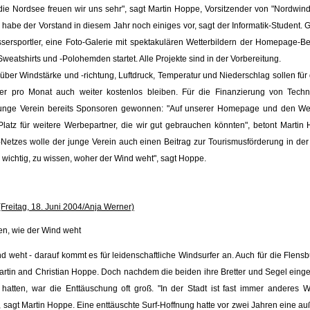
ie Nordsee freuen wir uns sehr", sagt Martin Hoppe, Vorsitzender von "Nordwind"
 habe der Vorstand in diesem Jahr noch einiges vor, sagt der Informatik-Student. 
ssersportler, eine Foto-Galerie mit spektakulären Wetterbildern der Homepage-B
weatshirts und -Polohemden startet. Alle Projekte sind in der Vorbereitung.
über Windstärke und -richtung, Luftdruck, Temperatur und Niederschlag sollen für 
er pro Monat auch weiter kostenlos bleiben. Für die Finanzierung von Techn
junge Verein bereits Sponsoren gewonnen: "Auf unserer Homepage und den Wett
atz für weitere Werbepartner, die wir gut gebrauchen könnten", betont Martin
Netzes wolle der junge Verein auch einen Beitrag zur Tourismusförderung in der 
n wichtig, zu wissen, woher der Wind weht", sagt Hoppe.
(Freitag, 18. Juni 2004/Anja Werner)
en, wie der Wind weht
 weht - darauf kommt es für leidenschaftliche Windsurfer an. Auch für die Flensb
tin and Christian Hoppe. Doch nachdem die beiden ihre Bretter und Segel eing
atten, war die Enttäuschung oft groß. "In der Stadt ist fast immer anderes We
 sagt Martin Hoppe. Eine enttäuschte Surf-Hoffnung hatte vor zwei Jahren eine a