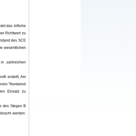
et das örtliche
ber Richtwert zu
orstand des SCE
lle wesentlichen
in zahlreichen
il erstellt. Am
Verein "Nordwind
nden Einsatz zu
de des Steges B
ebracht werden.