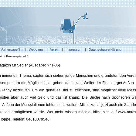
;
|
Vorhersagefilm
|
Webcams
|
Verein
|
Impressum
|
Datenschutzerklärung
ein
/
Pressespiegel
/
gazin für Segler (Ausgabe: Nr.1-06)
ern immer ein Thema, sagten sich sieben junge Menschen und gründeten den Verei
ssersportlern die Möglichkeit zu geben, das lokale Wetter der Flensburger Außen
-Handy abzurufen. Um ein genaues Bild zu zeichnen, sind möglichst viele Messs
kosten aber auch viel Geld und das ist knapp. Die Suche nach Sponsoren wa
en Aufbau der Messstationen fehlen noch weitere Mittel, zumal jetzt auch ein Standort
rdsee ermöglichen würde. Wer mehr wissen möchte, klickt sich auf www.nordw
 Hoppe, Telefon: 04618079546