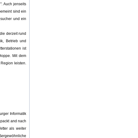
. Auch jenseits
Gemeint sind ein
esucher und ein
die derzeit rund
ik, Betrieb und
erstationen ist
 Hoppe. Mit dem
Region leisten.
urger Informatik
epackt and nach
tter als weiter
ußergewöhnliche