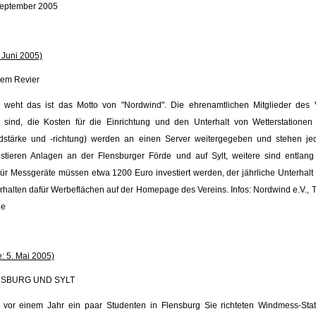
September 2005
 Juni 2005)
dem Revier
weht das ist das Motto von "Nordwind". Die ehrenamtlichen Mitglieder des 
 sind, die Kosten für die Einrichtung und den Unterhalt von Wetterstationen
ndstärke und -richtung) werden an einen Server weitergegeben und stehen je
istieren Anlagen an der Flensburger Förde und auf Sylt, weitere sind entlan
ür Messgeräte müssen etwa 1200 Euro investiert werden, der jährliche Unterhalt 
halten dafür Werbeflächen auf der Homepage des Vereins. Infos: Nordwind e.V., T
de
: 5. Mai 2005)
NSBURG UND SYLT
n vor einem Jahr ein paar Studenten in Flensburg Sie richteten Windmess-Sta