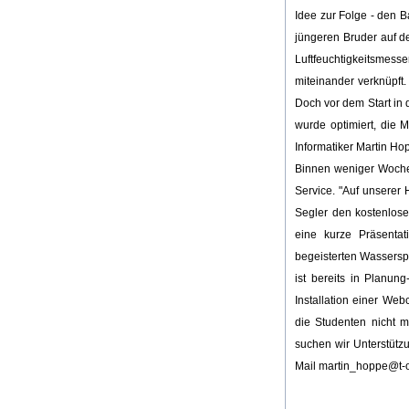
Idee zur Folge - den B
jüngeren Bruder auf de
Luftfeuchtigkeitsmes
miteinander verknüpft.
Doch vor dem Start in d
wurde optimiert, die
Informatiker Martin Ho
Binnen weniger Wochen
Service. "Auf unserer
Segler den kostenlose
eine kurze Präsentat
begeisterten Wasserspo
ist bereits in Planun
Installation einer We
die Studenten nicht m
suchen wir Unterstütz
Mail martin_hoppe@t-o