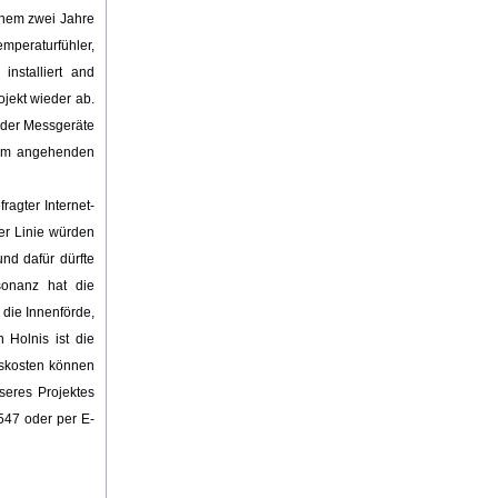
inem zwei Jahre
emperaturfühler,
installiert and
ojekt wieder ab.
g der Messgeräte
 dem angehenden
agter Internet-
er Linie würden
nd dafür dürfte
esonanz hat die
 die Innenförde,
 Holnis ist die
gskosten können
seres Projektes
547 oder per E-