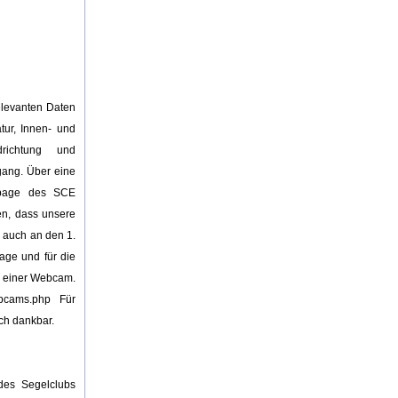
elevanten Daten
tur, Innen- und
drichtung und
gang. Über eine
epage des SCE
en, dass unsere
k auch an den 1.
age und für die
ng einer Webcam.
bcams.php Für
ch dankbar.
des Segelclubs