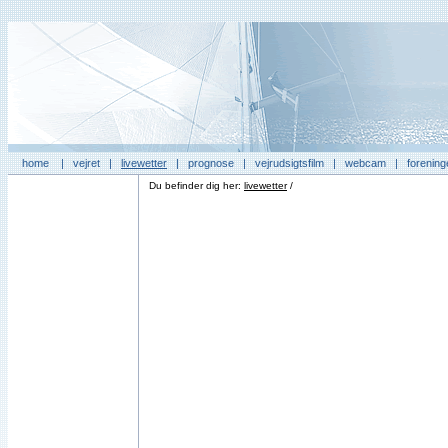
home
|
vejret
|
livewetter
|
prognose
|
vejrudsigtsfilm
|
webcam
|
forening
Du befinder dig her:
livewetter
/