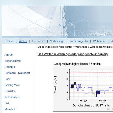
Home
|
Wetter
|
Livewetter
|
Vorhersage
|
Vorhersagefilm
|
Webcams
|
V
Du befindest dich hier:
Wetter
/
Westerland
/
Windgeschwindigkei
Das Wetter in Wenningstedt (Windgeschwindigkeit)
Amrum
Bockholmwik
Windgeschwindigkeit letzten 2 Stunden:
Dagebüll
Fehmarn - Klausdorf
Föhr
Gelting Mole
Harrislee
Kellenhusen
List
Maasholm