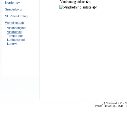
Vindretning sidste �r:
Norderney
Sønderborg
St. Peter-Ording
Wenningstedt
Vindhastighed
Vindretning
Temperatur
Luftfugtighed
Lufttryk
(c) Nordwind e.V. - 
Phone +49 461 8079546 - 