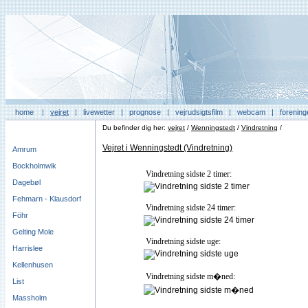
home
|
vejret
|
livewetter
|
prognose
|
vejrudsigtsfilm
|
webcam
|
forening
Du befinder dig her:
vejret
/
Wenningstedt
/
Vindretning
/
Vejret i Wenningstedt (Vindretning)
Amrum
Bockholmwik
Vindretning sidste 2 timer:
Dagebøl
Fehmarn - Klausdorf
Vindretning sidste 24 timer:
Föhr
Gelting Mole
Vindretning sidste uge:
Harrislee
Kellenhusen
Vindretning sidste m�ned:
List
Massholm