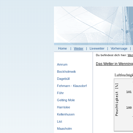
Home
|
Wetter
|
Livewetter
|
Vorhersage
Du befindest dich hier:
Wet
Das Wetter in Wenningst
Amrum
Bockholmwik
Luftfeuchtigk
Dagebüll
Fehmarn - Klausdorf
Föhr
Gelting Mole
Harrislee
Kellenhusen
List
Maasholm