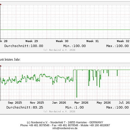
eit letztes Jahr:
(c) Nordwind e.V. - Norderfeld 7 - 24955 Harrislee - GERMANY
Phone +49 461 8079546 - Fax +49 461 8079548 - Mobile +49 160 4818087
info@nordwind-ev.de