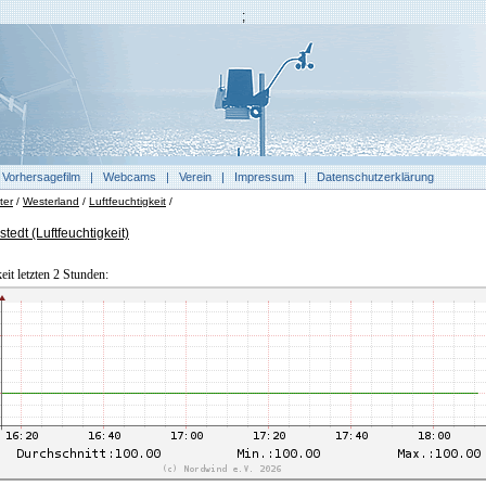
;
|
Vorhersagefilm
|
Webcams
|
Verein
|
Impressum
|
Datenschutzerklärung
ter
/
Westerland
/
Luftfeuchtigkeit
/
edt (Luftfeuchtigkeit)
eit letzten 2 Stunden: