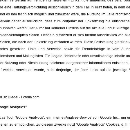
rekten Verweisen auf fremde Internetseiten ("Links"), die außerhalb des Verantw
de eine Haftungsverpflichtung ausschließlich in dem Fall in Kraft treten, in dem d
und es ihm technisch möglich und zumutbar wäre, die Nutzung im Falle rechtswidr
 erklärt daher ausdrücklich, dass zum Zeitpunkt der Linksetzung die entspreche
len Inhalten waren. Der Autor hat keinerlei Einfluss auf die aktuelle und zukünftig
inkten/verknüpften Seiten. Deshalb distanziert er sich hiermit ausdrücklich von alle
 Seiten, die nach der Linksetzung verändert wurden. Diese Feststellung gilt für al
botes gesetzten Links und Verweise sowie für Fremdeinträge in vom Autor 
onsforen und Mailinglisten. Für illegale, fehlerhafte oder unvollständige Inhalte 
er Nutzung oder Nichtnutzung solcherart dargebotener Informationen entstehen, h
uf welche verwiesen wurde, nicht derjenige, der über Links auf die jeweilige V
2010:
Diedel
- Fotolia.com
oogle Analytics"
das Tool "Google Analytics", ein Internet-Analyse-Service von Google Inc., um e
iten zu ermöglichen. Zu diesem Zwecke nutzt "Google Analytics" Cookies, d. h. T