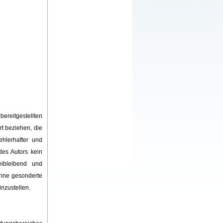
bereitgestellten
rt beziehen, die
hlerhafter und
des Autors kein
eibleibend und
ohne gesonderte
nzustellen.