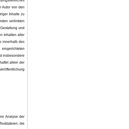
ortungsbereiches
er Autor von den
iger Inhalte zu
nden verlinkten
e Gestaltung und
n Inhalten aller
le innerhalb des
eingerichteten
und insbesondere
aftet allein der
eröffentlichung
ine Analyse der
extdateien, die