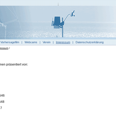
;
|
Vorhersagefilm
|
Webcams
|
Verein
|
Impressum
|
Datenschutzerklärung
ressum
/
nen präsentiert von:
9546
548
87