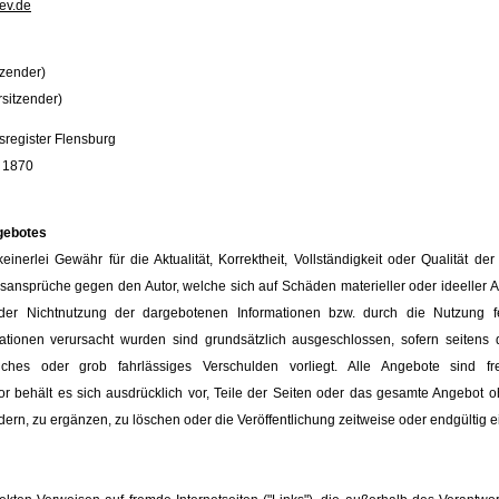
ev.de
tzender)
rsitzender)
nsregister Flensburg
 1870
ngebotes
inerlei Gewähr für die Aktualität, Korrektheit, Vollständigkeit oder Qualität der 
sansprüche gegen den Autor, welche sich auf Schäden materieller oder ideeller A
er Nichtnutzung der dargebotenen Informationen bzw. durch die Nutzung fe
mationen verursacht wurden sind grundsätzlich ausgeschlossen, sofern seitens 
liches oder grob fahrlässiges Verschulden vorliegt. Alle Angebote sind fr
tor behält es sich ausdrücklich vor, Teile der Seiten oder das gesamte Angebot 
rn, zu ergänzen, zu löschen oder die Veröffentlichung zeitweise oder endgültig ei