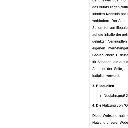
Bei direkten oder indi
des Autors liegen, wür
Inhalten Kenntnis hat 
verhindern. Der Autor
Seiten frei von illega
auf die Inhalte der gel
gelinkten /verknüpften
eigenen Internetange
Gästebüchern, Diskussi
für Schäden, die aus d
Anbieter der Seite, a
lediglich verweist.
3. Bildquellen
Neujahrsgruß 
4. Die Nutzung von "G
Diese Webseite nutzt 
Nutzung unserer Webse