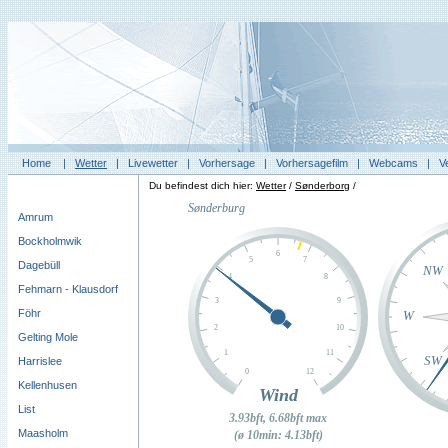
Home
|
Wetter
|
Livewetter
|
Vorhersage
|
Vorhersagefilm
|
Webcams
|
V
Du befindest dich hier:
Wetter
/
Sønderborg
/
Amrum
Bockholmwik
Dagebüll
Fehmarn - Klausdorf
Föhr
Gelting Mole
Harrislee
Kellenhusen
List
Maasholm