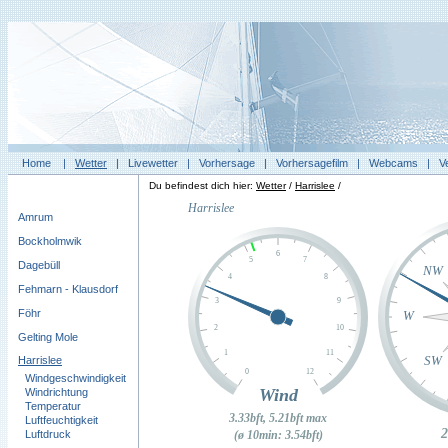
Home
|
Wetter
|
Livewetter
|
Vorhersage
|
Vorhersagefilm
|
Webcams
|
V
Du befindest dich hier:
Wetter
/
Harrislee
/
Amrum
Bockholmwik
Dagebüll
Fehmarn - Klausdorf
Föhr
Gelting Mole
Harrislee
Windgeschwindigkeit
Windrichtung
Temperatur
Luftfeuchtigkeit
Luftdruck