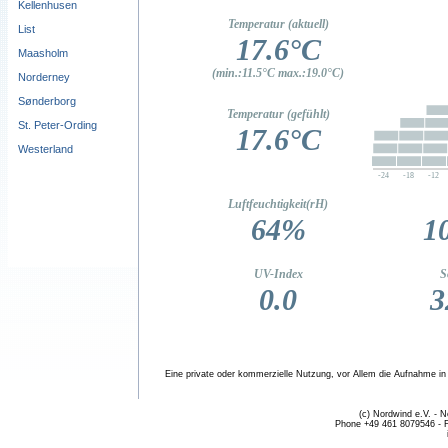
Kellenhusen
List
Maasholm
Norderney
Sønderborg
St. Peter-Ording
Westerland
Eine private oder kommerzielle Nutzung, vor Allem die Aufnahme in fr
(c) Nordwind e.V. - 
Phone +49 461 8079546 - 