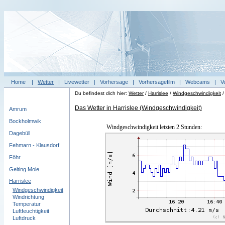
Home
|
Wetter
|
Livewetter
|
Vorhersage
|
Vorhersagefilm
|
Webcams
|
V
Du befindest dich hier:
Wetter
/
Harrislee
/
Windgeschwindigkeit
Das Wetter in Harrislee (Windgeschwindigkeit)
Amrum
Bockholmwik
Windgeschwindigkeit letzten 2 Stunden:
Dagebüll
Fehmarn - Klausdorf
Föhr
Gelting Mole
Harrislee
Windgeschwindigkeit
Windrichtung
Temperatur
Luftfeuchtigkeit
Luftdruck