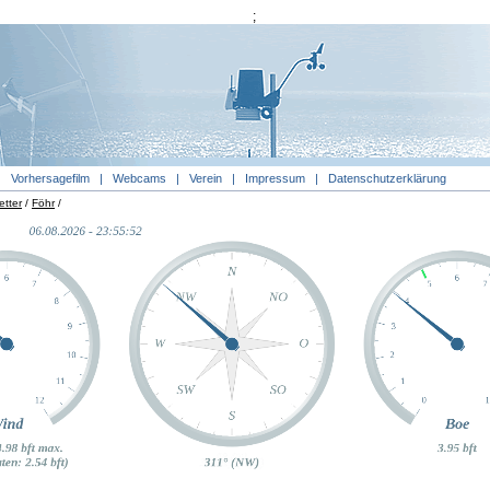
;
|
Vorhersagefilm
|
Webcams
|
Verein
|
Impressum
|
Datenschutzerklärung
tter
/
Föhr
/