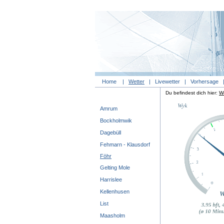
Home
|
Wetter
|
Livewetter
|
Vorhersage
Du befindest dich hier:
We
Amrum
Bockholmwik
Dagebüll
Fehmarn - Klausdorf
Föhr
Gelting Mole
Harrislee
Kellenhusen
List
Maasholm