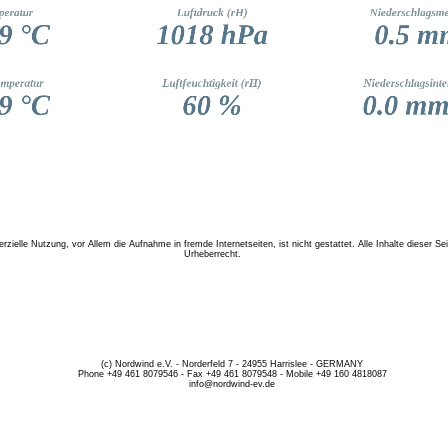
zielle Nutzung, vor Allem die Aufnahme in fremde Internetseiten, ist nicht gestattet. Alle Inhalte dieser Se
Urheberrecht.
(c) Nordwind e.V. - Norderfeld 7 - 24955 Harrislee - GERMANY
Phone +49 461 8079546 - Fax +49 461 8079548 - Mobile +49 160 4818087
info@nordwind-ev.de