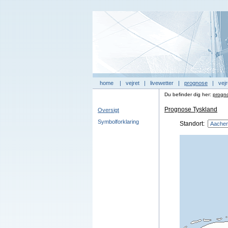
home
|
vejret
|
livewetter
|
prognose
|
vejr
Du befinder dig her:
progn
Prognose Tyskland
Oversigt
Symbolforklaring
Standort: