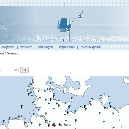
;
udsigtsfilm
|
webcam
|
foreningen
|
impressum
|
privatlivspolitik
ose
/
Oversigt
/
Hamburg