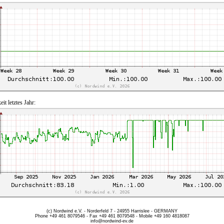
eit letztes Jahr:
(c) Nordwind e.V. - Norderfeld 7 - 24955 Harrislee - GERMANY
Phone +49 461 8079546 - Fax +49 461 8079548 - Mobile +49 160 4818087
info@nordwind-ev.de