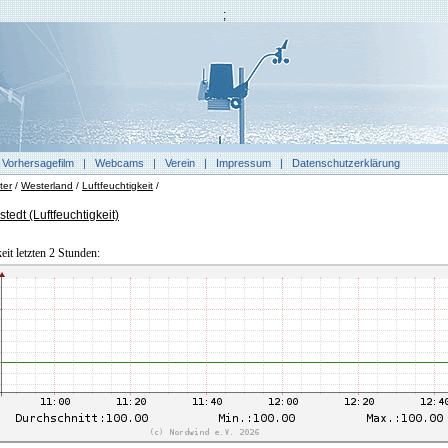
;
|
Vorhersagefilm
|
Webcams
|
Verein
|
Impressum
|
Datenschutzerklärung
ter
/
Westerland
/
Luftfeuchtigkeit
/
edt (Luftfeuchtigkeit)
eit letzten 2 Stunden: