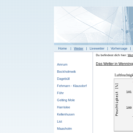
Home
|
Wetter
|
Livewetter
|
Vorhersage
Du befindest dich hier:
Wet
Das Wetter in Wenningst
Amrum
Bockholmwik
Luftfeuchtigk
Dagebüll
Fehmarn - Klausdorf
Föhr
Gelting Mole
Harrislee
Kellenhusen
List
Maasholm